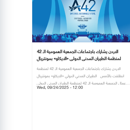
وأضاف أن الهيئة ستبقى وفية لكل من خدمها بإخلاص وفخورة
بتاريخها الذي صنعه رجال مخلصون آمنوا برسالتها وساهموا في
رفعة هذا القطاع الحيوي الذي يمثل وجه الأردن المشرق أمام
العالم.
وفي ختام الحفل، قدّم الكابتن الفرجات درع التكريم
لعطوفة الباشا أحمد العتيبي والتقطوا الصور التذكارية بهذه
المناسبة، تأكيداً على روح الوفاء والتقدير لجهود من أسهموا في
خدمة الوطن ورفعة مؤسساته.
الاردن يشارك باجتماعات الجمعية العمومية الـ 42
لمنظمة الطيران المدني الدولي «الايكاو» بمونتريال
الاردن يشارك باجتماعات الجمعية العمومية الـ 42 لمنظمة
انطلقت بالأمس
الطيران المدني الدولي «الايكاو» بمونتريال
أعمال الجمعية العمومية الـ 42 لمنظمة الطيران المدني الدولي
Wed, 09/24/2025 - 12:00
حيث
«الايكاو» والتي تقام كل ثلاث سنوات بمشاركة 193 دولة.
تشارك المملكة الاردنية الهاشمية في اجتماعاتها بوفد رفيع
المستوى من هيئة تنظيم الطيران المدني خلال الفترة من 23
ايلول إلى 3 تشرين اول، في مقر المنظمة في مونتريال، كندا
وبمشاركة 193من
الدول الأعضاء في منظمة الطيران المدني
الدولي، إضافةً إلى العديد من المنظمات الدولية والجهات العاملة