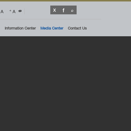
A
A
+
Information Center
Media Center
Contact Us