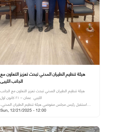
هيئة تنظيم الطيران المدني تبحث تعزيز التعاون مع
الجانب الليبي
هيئة تنظيم الطيران المدني تبحث تعزيز التعاون مع الجانب
الليبي
عمان – ٢١ كانون اول
استقبل رئيس مجلس مفوضي هيئة تنظيم الطيران المدني،
Sun, 12/21/2025 - 12:00
الكابتن ضيف الله الفرجات، في مقر الهيئة، القائم بأعمال
السفارة الليبية في عمان، السيد موسى دقالي، لبحث آفاق
التعاون المشترك في مجالات النقل الجوي وسبل تطويرها بما
يخدم مصالح البلدين الشقيقين.
تناول اللقاء استعراضاً شاملاً