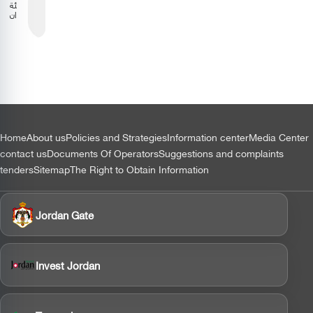
هيئة
الطيران
المدني
تستعرض
نتائج
دراسة
وقود
الطيران
المستدام
بالشراكة
مع إيكاو
التذييل
Home
About us
Policies and Strategies
Information center
Media Center
contact us
Documents Of Operators
Suggestions and complaints
tenders
Sitemap
The Right to Obtain Information
Jordan Gate
Invest Jordan