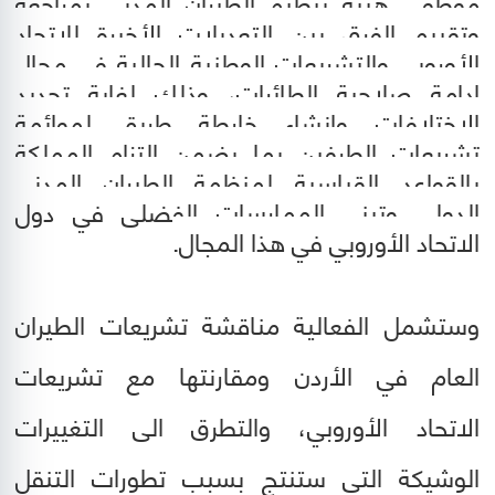
موظفي هيئة تنظيم الطيران المدني بمراجعة
وتقييم الفرق بين التعديلات الأخيرة للاتحاد
الأوروبي والتشريعات الوطنية الحالية في مجال
ادامة صلاحية الطائرات، وذلك لغاية تحديد
الاختلافات وإنشاء خارطة طريق لموائمة
تشريعات الطرفين بما يضمن التزام المملكة
بالقواعد القياسية لمنظمة الطيران المدني
الدولي وتبني الممارسات الفضلى في دول
الاتحاد الأوروبي في هذا المجال.
وستشمل الفعالية مناقشة تشريعات الطيران
العام في الأردن ومقارنتها مع تشريعات
الاتحاد الأوروبي، والتطرق الى التغييرات
الوشيكة التي ستنتج بسبب تطورات التنقل