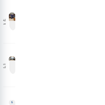
2025
هيئة
تنظيم
الطيران
المدني
تبحث
تعزيز
التعاون
مع
الجانب
الليبي
الأردن
يشارك
في
اجتماع
المجلس
التنفيذي
للمنظمة
العربية
للطيران
المدني