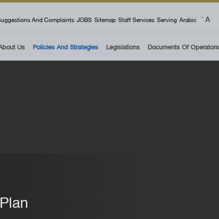
 menu
A
-
uggestions And Complaints
JOBS
Sitemap
Staff Services
Serving
Arabic
About Us
Policies And Strategies
Legislations
Documents Of Operators
 Plan