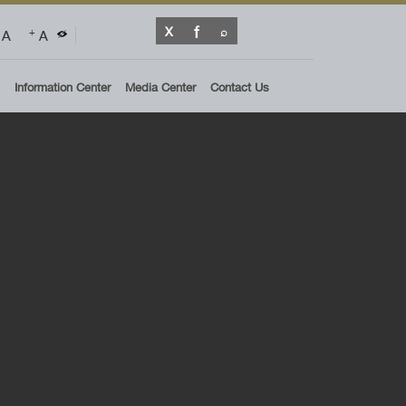
A
A
+
Information Center
Media Center
Contact Us