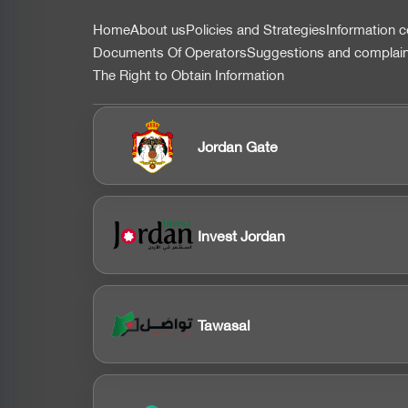
التذييل
Home
About us
Policies and Strategies
Information c
Documents Of Operators
Suggestions and complai
The Right to Obtain Information
Jordan Gate
Invest Jordan
Tawasal