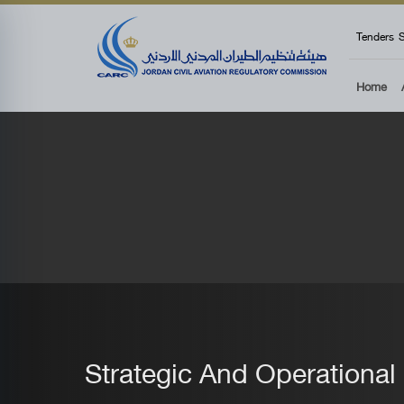
top
Tenders
S
Home
Strategic And Operational