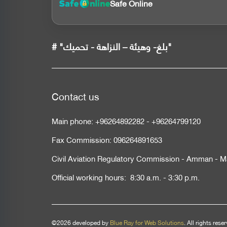
Safe Online
# "بلغ- وهيئة – النزاهة - تحميك"
Contact us
Main phone:
+96264892282
-
+96264799120
Fax Commission:
096264891653
Civil Aviation Regulatory Commission - Amman - M
Official working hours: 8:30 a.m. - 3:30 p.m.
©2026 developed by
Blue Ray for Web Solutions
. All rights rese