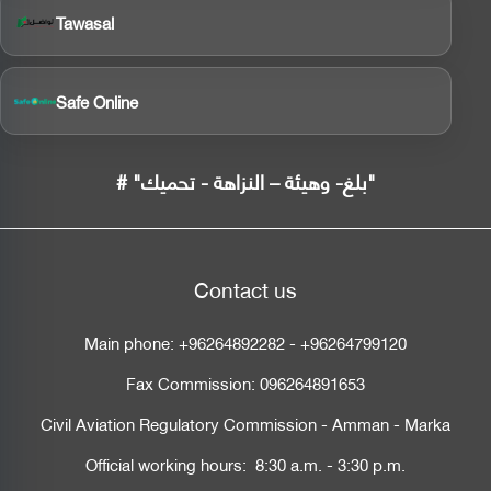
Tawasal
Safe Online
# "بلغ- وهيئة – النزاهة - تحميك"
Contact us
Main phone:
+96264892282
-
+96264799120
Fax Commission:
096264891653
Civil Aviation Regulatory Commission - Amman - Marka
Official working hours: 8:30 a.m. - 3:30 p.m.