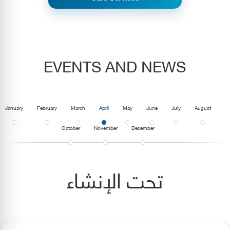
EVENTS AND NEWS
January
February
March
April
May
June
July
August
October
November
December
تحت الإنشاء