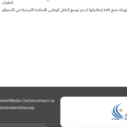
الطيران.
enter
Media Center
contact us
nts
tenders
Sitemap