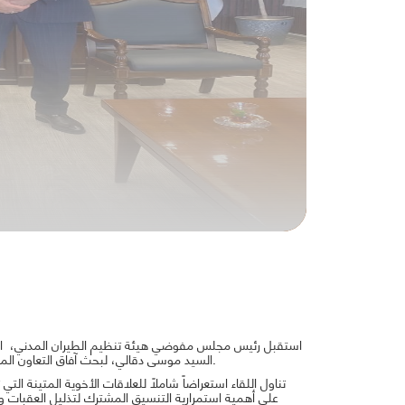
استقبل رئيس مجلس مفوضي هيئة تنظيم الطيران المدني، الكابت
السيد موسى دقالي، لبحث آفاق التعاون المشترك في مجالات النقل الجوي وسبل تطويرها بما يخدم مصالح البلدين الشقيقين.
تناول اللقاء استعراضاً شاملاً للعلاقات الأخوية المتينة التي
على أهمية استمرارية التنسيق المشترك لتذليل العقبات وتط