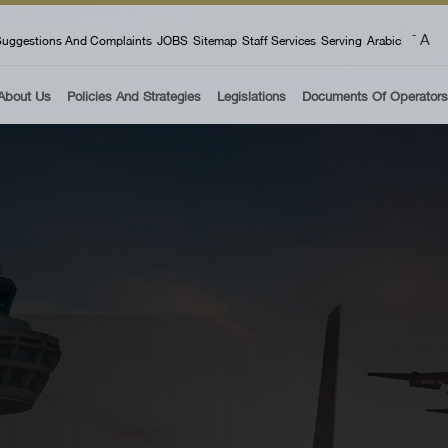
 menu
A
-
uggestions And Complaints
JOBS
Sitemap
Staff Services
Serving
Arabic
About Us
Policies And Strategies
Legislations
Documents Of Operators