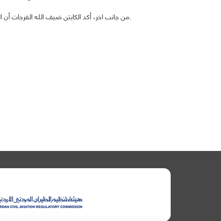
من جانب اخر، أكد الكابتن ضيف الله الفرجات أن الهيئة تضع كافة إمكانياتها لدعم توسع الناقل الوطني (الملكية الأردنية) في الأسواق.