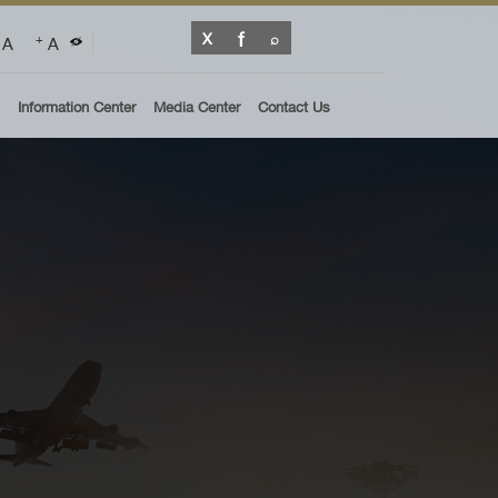
A
A
+
Information Center
Media Center
Contact Us