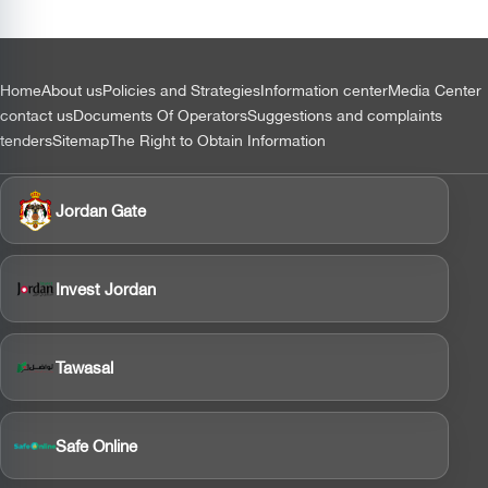
التذييل
Home
About us
Policies and Strategies
Information center
Media Center
contact us
Documents Of Operators
Suggestions and complaints
tenders
Sitemap
The Right to Obtain Information
Jordan Gate
Invest Jordan
Tawasal
Safe Online