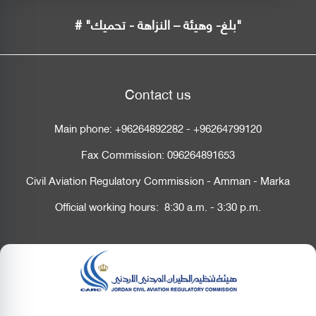
# "بلغ- وهيئة – النزاهة - تحميك"
Contact us
Main phone:
+96264892282
-
+96264799120
Fax Commission:
096264891653
Civil Aviation Regulatory Commission - Amman - Marka
Official working hours: 8:30 a.m. - 3:30 p.m.