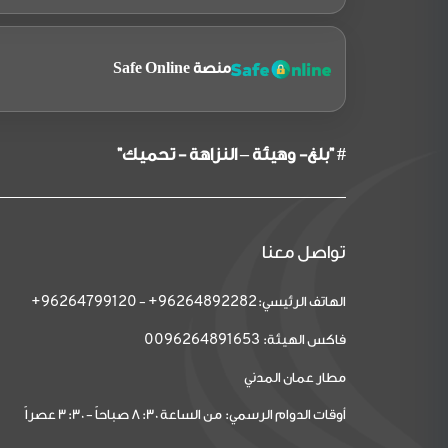
منصة Safe Online
# "بلغ- وهيئة – النزاهة - تحميك"
تواصل معنا
الهاتف الرئيسي:
-
96264799120+
96264892282+
فاكس الهيئة:
0096264891653
مطار عمان المدني
أوقات الدوام الرسمي: من الساعة 8:30 صباحاً - 3:30 عصراً