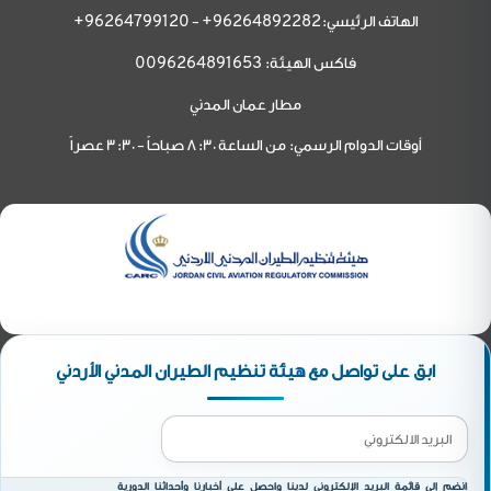
الهاتف الرئيسي:
-
96264799120+
96264892282+
فاكس الهيئة:
0096264891653
مطار عمان المدني
أوقات الدوام الرسمي: من الساعة 8:30 صباحاً - 3:30 عصراً
ابق على تواصل مع هيئة تنظيم الطيران المدني الأردني
انضم إلى قائمة البريد الإلكتروني لدينا واحصل على أخبارنا وأحداثنا الدورية