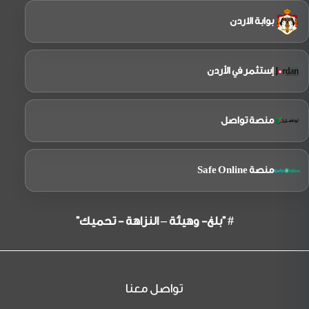
الرادع إلى الجهات المعنية في الأمم المتحدة.
بوابة الاردن
المتابعة المستمرة
: إبقاء هذه المسألة الحساسة
قيد المراجعة المستمرة.
واكد الكابتن ضيف الله الفرجات رئيس مجلس مفوضي
هيئة تنظيم الطيران المدني ان هذا القرار التاريخي يبعث
إستثمر في الأردن
برسالة لا لبس فيها "إن سلامة الطيران المدني الدولي
وسيادة الدول على أجوائها التزامان لا يمكن المساس بهما،
ولن يتردد مجلس منظمة الطيران المدني الدولي في
تفعيل جميع أدواته القانونية لحماية منظومة الطيران
منصة تواصل
العالمي من أي تهديدات عسكرية متهورة".
منصة Safe Online
# "بلغ- وهيئة – النزاهة - تحميك"
تواصل معنا