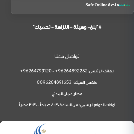
منصة Safe Online
# "بلغ- وهيئة – النزاهة - تحميك"
تواصل معنا
الهاتف الرئيسي:
-
96264799120+
96264892282+
فاكس الهيئة:
0096264891653
مطار عمان المدني
أوقات الدوام الرسمي: من الساعة 8:30 صباحاً - 3:30 عصراً