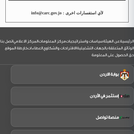
لأي استفسارات اخرى : info@carc.gov.jo
لتذييل
الرئيسية
عن الهيئة
سياسات واستراتيجيات
مركز المعلومات
المركز الاعلامي
اتصل بنا
الوثائق المتعلقة بالجهات التشغيلية
الاقتراحات والشكاوي
العطاءات
خارطة الموقع
حق الحصول على المعلومة
بوابة الاردن
إستثمر في الأردن
منصة تواصل