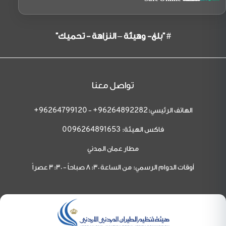
# "بلغ- وهيئة – النزاهة - تحميك"
تواصل معنا
الهاتف الرئيسي:
-
96264799120+
96264892282+
فاكس الهيئة:
0096264891653
مطار عمان المدني
أوقات الدوام الرسمي: من الساعة 8:30 صباحاً - 3:30 عصراً