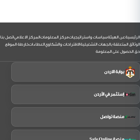
لتذييل
الرئيسية
عن الهيئة
سياسات واستراتيجيات
مركز المعلومات
المركز الاعلامي
اتصل بنا
الوثائق المتعلقة بالجهات التشغيلية
الاقتراحات والشكاوي
العطاءات
خارطة الموقع
حق الحصول على المعلومة
بوابة الاردن
إستثمر في الأردن
منصة تواصل
منصة Safe Online