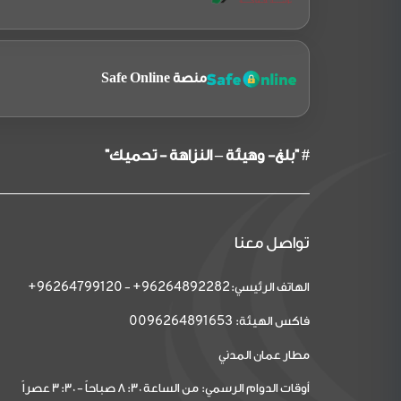
منصة Safe Online
# "بلغ- وهيئة – النزاهة - تحميك"
تواصل معنا
الهاتف الرئيسي:
-
96264799120+
96264892282+
فاكس الهيئة:
0096264891653
مطار عمان المدني
أوقات الدوام الرسمي: من الساعة 8:30 صباحاً - 3:30 عصراً