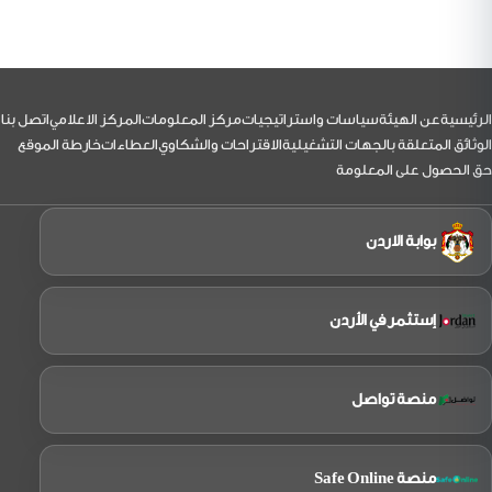
لتذييل
الرئيسية
عن الهيئة
سياسات واستراتيجيات
مركز المعلومات
المركز الاعلامي
اتصل بنا
الوثائق المتعلقة بالجهات التشغيلية
الاقتراحات والشكاوي
العطاءات
خارطة الموقع
حق الحصول على المعلومة
بوابة الاردن
إستثمر في الأردن
منصة تواصل
منصة Safe Online