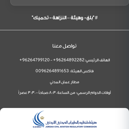
# "بلغ- وهيئة – النزاهة - تحميك"
تواصل معنا
الهاتف الرئيسي:
-
96264799120+
96264892282+
فاكس الهيئة:
0096264891653
مطار عمان المدني
أوقات الدوام الرسمي: من الساعة 8:30 صباحاً - 3:30 عصراً