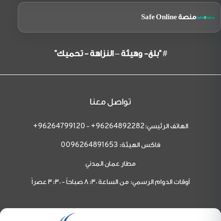
منصة Safe Online
# "بلغ- وهيئة – النزاهة - تحميك"
تواصل معنا
الهاتف الرئيسي:
-
96264799120+
96264892282+
فاكس الهيئة:
0096264891653
مطار عمان المدني
أوقات الدوام الرسمي: من الساعة 8:30 صباحاً - 3:30 عصراً