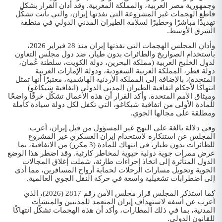
وجمهورية مصر العربية، والمملكة المغربية. وقد أدان القرار بشكل
قاطع الهجمات غير المشروعة التي نفذتها إيران، والتي باتت تشكّل
تهديدًا مباشرًا وخطيرًا لسلامة الطيران المدني الدولي في منطقة
الشرق الأوسط.
وأدان المجلس الهجمات التي نفذتها إيران منذ 28 فبراير 2026،
باستخدام الصواريخ والطائرات بدون طيار، ضد دول مجلس التعاون
لدول الخليج العربية (مملكة البحرين، دولة الكويت، سلطنة عُمان،
دولة قطر، المملكة العربية السعودية، ودولة الإمارات العربية
المتحدة)، بالإضافة إلى المملكة الأردنية الهاشمية، معتبرًا أنها تمثل
انتهاكًا لأحكام اتفاقية الطيران المدني الدولي (اتفاقية شيكاغو)
وميثاق الأمم المتحدة. وأكد القرار أن هذه الأعمال تشكّل خرقًا واضحًا
للمادة الأولى من اتفاقية شيكاغو، التي تكفل لكل دولة سيادة كاملة
ومطلقة على مجالها الجوي.
وفي دلالة بالغة على النهج غير المسؤول من قبل إيران، أعرب
المجلس عن استنكاره لاستخدام إيران العسكري غير المشروع
للطائرات بدون طيار، في انتهاك للمادة (3 مكرر) من الاتفاقية، بما
عرض ممرات جوية دولية حيوية لمخاطر كارثية. وقد اضطر هذا الوضع
الدول المتأثرة إلى اتخاذ إجراءات طارئة، شملت إغلاق المجالات
الجوية وتحويل مسارات الرحلات لحماية أرواح المسافرين، مما أدى
إلى اضطرابات تشغيلية واسعة في حركة النقل الجوي العالمية.
كما استذكر المجلس قرار مجلس الأمن رقم 2817 (2026)، الذي
أعرب عن أسفه لاستهداف إيران المتعمد للمدنيين والمنشآت
المدنية، بما في ذلك المطارات، وأكد أن هذه الهجمات تشكّل انتهاكًا
للقانون الدولي.