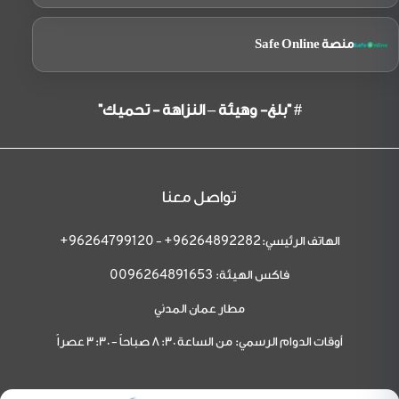
منصة Safe Online
# "بلغ- وهيئة – النزاهة - تحميك"
تواصل معنا
الهاتف الرئيسي:
-
96264799120+
96264892282+
فاكس الهيئة:
0096264891653
مطار عمان المدني
أوقات الدوام الرسمي: من الساعة 8:30 صباحاً - 3:30 عصراً