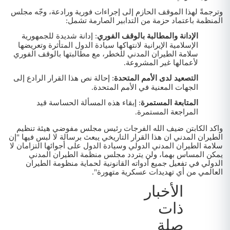
وترجمةً لهذا الموقف الحازم إلى إجراءات فورية ورادعة، وجّه مجلس
المنظمة باعتماد حزمة من التدابير الصارمة تشمل:
الإدانة والمطالبة بالوقف الفوري
: إدانة شديدة للجمهورية
الإسلامية الإيرانية لانتهاكها سيادة الدول المتأثرة وتعريضها
سلامة الطيران المدني للخطر، مع مطالبتها بالوقف الفوري
لأعمالها غير المشروعة.
التصعيد لدى الأمم المتحدة
: إحالة نص هذا القرار الرادع إلى
الجهات المعنية في الأمم المتحدة.
المتابعة المستمرة
: إبقاء هذه المسألة الحساسة قيد
المراجعة المستمرة.
واكد الكابتن ضيف الله الفرجات رئيس مجلس مفوضي هيئة تنظيم
الطيران المدني ان هذا القرار التاريخي يبعث برسالة لا لبس فيها "إن
سلامة الطيران المدني الدولي وسيادة الدول على أجوائها التزامان لا
يمكن المساس بهما، ولن يتردد مجلس منظمة الطيران المدني
الدولي في تفعيل جميع أدواته القانونية لحماية منظومة الطيران
العالمي من أي تهديدات عسكرية متهورة".
الأخبار
ذات
صلة