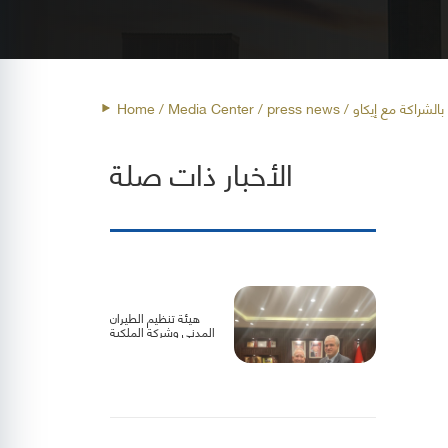
الشراكة مع إيكاو
press news
/ Media Center /
Home
الأخبار ذات صلة
هيئة تنظيم الطيران
المدني وشركة الملكية
الأردنية تبحثان سبل
تعزيز التعاون لدعم
الناقل الوطني