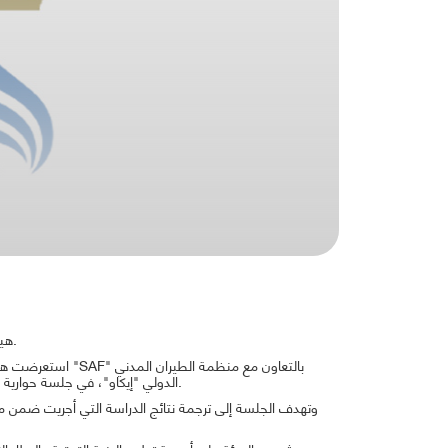
.
هيئ
استعرضت هيئة تنظيم
الدولي "إيكاو"، في جلسة حوارية عقدت بمقر الهيئة تحت رعاية رئيس مجلس المفوضين، الكابتن ضيف الله الفرجات.