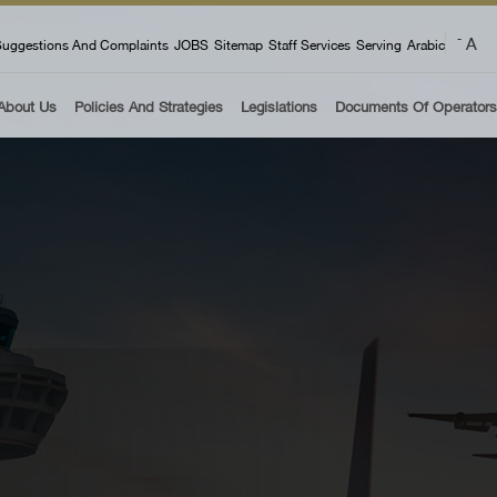
 menu
A
-
uggestions And Complaints
JOBS
Sitemap
Staff Services
Serving
Arabic
About Us
Policies And Strategies
Legislations
Documents Of Operators