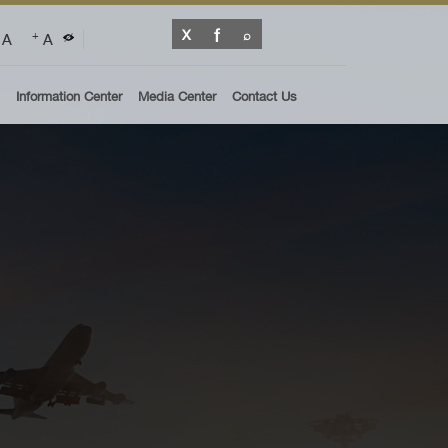
A
A
+
Information Center
Media Center
Contact Us