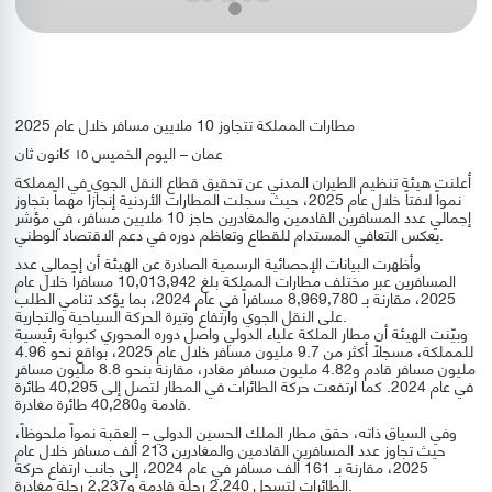
مطارات المملكة تتجاوز 10 ملايين مسافر خلال عام 2025
عمان – اليوم الخميس ١٥ كانون ثان
أعلنت هيئة تنظيم الطيران المدني عن تحقيق قطاع النقل الجوي في المملكة
نمواً لافتاً خلال عام 2025، حيث سجلت المطارات الأردنية إنجازاً مهماً بتجاوز
إجمالي عدد المسافرين القادمين والمغادرين حاجز 10 ملايين مسافر، في مؤشر
يعكس التعافي المستدام للقطاع وتعاظم دوره في دعم الاقتصاد الوطني.
وأظهرت البيانات الإحصائية الرسمية الصادرة عن الهيئة أن إجمالي عدد
المسافرين عبر مختلف مطارات المملكة بلغ 10,013,942 مسافراً خلال عام
2025، مقارنة بـ 8,969,780 مسافراً في عام 2024، بما يؤكد تنامي الطلب
على النقل الجوي وارتفاع وتيرة الحركة السياحية والتجارية.
وبيّنت الهيئة أن مطار الملكة علياء الدولي واصل دوره المحوري كبوابة رئيسية
للمملكة، مسجلاً أكثر من 9.7 مليون مسافر خلال عام 2025، بواقع نحو 4.96
مليون مسافر قادم و4.82 مليون مسافر مغادر، مقارنة بنحو 8.8 مليون مسافر
في عام 2024. كما ارتفعت حركة الطائرات في المطار لتصل إلى 40,295 طائرة
قادمة و40,280 طائرة مغادرة.
وفي السياق ذاته، حقق مطار الملك الحسين الدولي – العقبة نمواً ملحوظاً،
حيث تجاوز عدد المسافرين القادمين والمغادرين 213 ألف مسافر خلال عام
2025، مقارنة بـ 161 ألف مسافر في عام 2024، إلى جانب ارتفاع حركة
الطائرات لتسجل 2,240 رحلة قادمة و2,237 رحلة مغادرة.