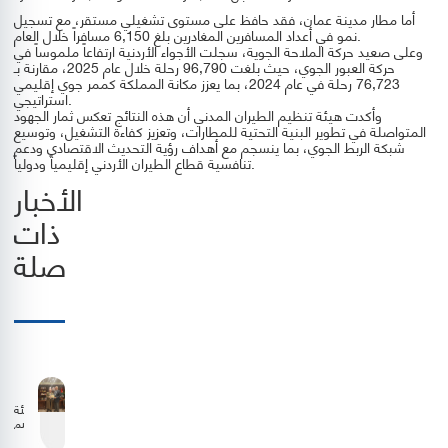
أما مطار مدينة عمان، فقد حافظ على مستوى تشغيلي مستقر، مع تسجيل
نمو في أعداد المسافرين المغادرين بلغ 6,150 مسافراً خلال العام.
وعلى صعيد حركة الملاحة الجوية، سجلت الأجواء الأردنية ارتفاعاً ملموساً في
حركة العبور الجوي، حيث بلغت 96,790 رحلة خلال عام 2025، مقارنة بـ
76,723 رحلة في عام 2024، بما يعزز مكانة المملكة كممر جوي إقليمي
استراتيجي.
وأكدت هيئة تنظيم الطيران المدني أن هذه النتائج تعكس ثمار الجهود
المتواصلة في تطوير البنية التحتية للمطارات، وتعزيز كفاءة التشغيل، وتوسيع
شبكة الربط الجوي، بما ينسجم مع أهداف رؤية التحديث الاقتصادي ودعم
تنافسية قطاع الطيران الأردني إقليمياً ودولياً.
الأخبار
ذات
صلة
هيئة
تنظيم
الطيران