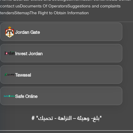
contact us
Documents Of Operators
Suggestions and complaints
tenders
Sitemap
The Right to Obtain Information
Jordan Gate
Invest Jordan
Tawasal
Safe Online
# "بلغ- وهيئة – النزاهة - تحميك"