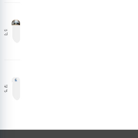
مع
الجانب
الليبي
الأردن
يشارك
في
اجتماع
المجلس
التنفيذي
للمنظمة
العربية
للطيران
المدني
هيئة
الطيران
المدني
تستعرض
نتائج
دراسة
وقود
الطيران
المستدام
بالشراكة
مع إيكاو