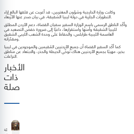
وكانت وزارة الخارجية وشؤون المغتربين، قد أعربت عن قلقها البالغ إزاء
التطورات الجارية في دولة ليبيا الشقيقة، في بيان صدر عنها الأربعاء.
وأكّد الناطق الرسمي باسم الوزارة السفير سفيان القضاة، دعم الأردن المطلق
لليبيا الشقيقة وأمنها واستقرارها، داعيًا إلى ضرورة خفض التصعيد في
العاصمة الليبية طرابلس، والحفاظ على وحدة الشعب الليبي الشقيق
ومقدّراته.
كما أكّد السفير القضاة أن جميع الأردنيين المُقيمين والموجودين في ليبيا
بخير، مهيبًا بجميع الأردنيين هناك توخّي الحيطة والحذر، والابتعاد عن مناطق
النزاعات.
الأخبار
ذات
صلة
هيئة
تنظيم