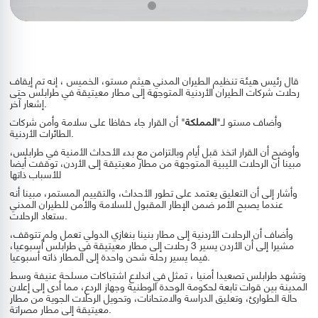
قال رئيس هيئة تنظيم الطيران المدني هيثم مستو، الخميس ، إنه تم إيقاف
رحلات شركات الطيران الأردنية المتوجهة إلى مطار معيتيقة في طرابلس حتى
إشعار آخر.
وأضاف مستو لـ"
المملكة
" أن القرار جاء حفاظا على سلامة وأمن شركات
الطائرات الأردنية.
وأوضح أن القرار اتخذ قبل أيام وبالتزامن مع بدء الأحداث الأمنية في طرابلس،
مبينا أن الرحلات الليبية المتوجهة من مطار معيتيقة إلى الأردن، توقفت أيضا
للأسباب ذاتها
وأشار إلى أن التعليق يعتمد على تطور الأحداث، والتقييم المستمر، مبينا أنه
عندما يصبح الأمر ضمن الإطار المقبول للسلامة والأمن للطيران المدني
ستعاد الرحلات.
وأضاف أن الرحلات الأردنية إلى مطار بنينا بنغازي الدولي تعمل ولم تتوقف،
مشيرا إلى أن الأردن يسير 3 رحلات إلى مطار معيتيقة في طرابلس أسبوعيا،
فيما يسير رحلة شحن واحدة إلى المطار ذاته أسبوعيا.
وتشهد طرابلس تصعيدا أمنيا ، تمثل في اندلاع اشتباكات مسلحة عنيفة وسط
المدينة بين قوات تابعة لحكومة الوحدة الوطنية وجهاز الردع، مما أدى إلى إعلان
حالة الطوارئ، وتعليق الدراسة والامتحانات، وتحويل الرحلات الجوية من مطار
معيتيقة إلى مطار مصراتة.