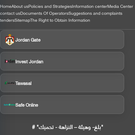
التذييل
Home
About us
Policies and Strategies
Information center
Media Center
contact us
Documents Of Operators
Suggestions and complaints
tenders
Sitemap
The Right to Obtain Information
Jordan Gate
Invest Jordan
Tawasal
Safe Online
# "بلغ- وهيئة – النزاهة - تحميك"