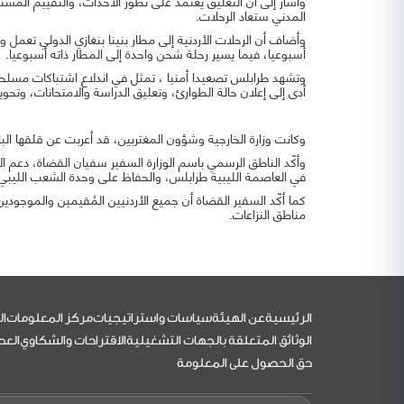
وأشار إلى أن التعليق يعتمد على تطور الأحداث، والتقييم المست
المدني ستعاد الرحلات.
أسبوعيا، فيما يسير رحلة شحن واحدة إلى المطار ذاته أسبوعيا.
وتشهد طرابلس تصعيدا أمنيا ، تمثل في اندلاع اشتباكات مسلحة 
أدى إلى إعلان حالة الطوارئ، وتعليق الدراسة والامتحانات، وتحو
وكانت وزارة الخارجية وشؤون المغتربين، قد أعربت عن قلقها البالغ
وأكّد الناطق الرسمي باسم الوزارة السفير سفيان القضاة، دعم ا
في العاصمة الليبية طرابلس، والحفاظ على وحدة الشعب الليبي 
كما أكّد السفير القضاة أن جميع الأردنيين المُقيمين والموجودين 
مناطق النزاعات.
التذييل
الرئيسية
عن الهيئة
سياسات واستراتيجيات
مركز المعلومات
ال
الوثائق المتعلقة بالجهات التشغيلية
الاقتراحات والشكاوي
العط
حق الحصول على المعلومة