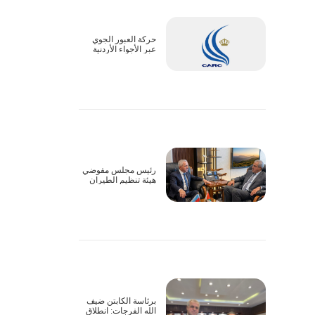
حركة العبور الجوي
عبر الأجواء الأردنية
تسير بشكل طبيعي
رئيس مجلس مفوضي
هيئة تنظيم الطيران
المدني يبحث سبل
التعاون وتذليل
التحديات التشغيلية مع
السفير الأذربيجاني
برئاسة الكابتن ضيف
الله الفرجات: انطلاق