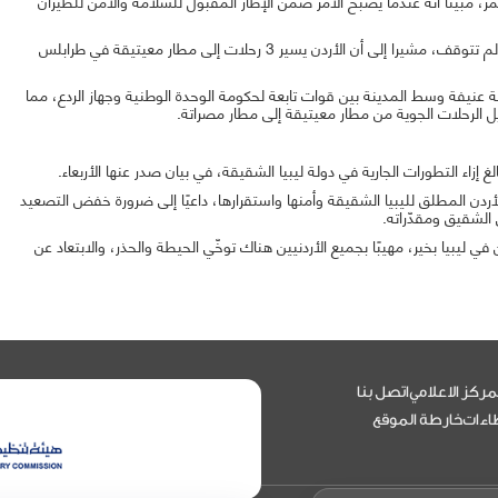
مر، مبينا أنه عندما يصبح الأمر ضمن الإطار المقبول للسلامة والأمن للطيران
وأضاف أن الرحلات الأردنية إلى مطار بنينا بنغازي الدولي تعمل ولم تتوقف، مشيرا إلى أن الأردن يسير 3 رحلات إلى مطار معيتيقة في طرابلس
عنيفة وسط المدينة بين قوات تابعة لحكومة الوحدة الوطنية وجهاز الردع، مما
يل الرحلات الجوية من مطار معيتيقة إلى مطار مصراتة.
 إزاء التطورات الجارية في دولة ليبيا الشقيقة، في بيان صدر عنها الأربعاء.
لأردن المطلق لليبيا الشقيقة وأمنها واستقرارها، داعيًا إلى ضرورة خفض التصعيد
الشقيق ومقدّراته.
في ليبيا بخير، مهيبًا بجميع الأردنيين هناك توخّي الحيطة والحذر، والابتعاد عن
مركز الاعلامي
اتصل بنا
اءات
خارطة الموقع