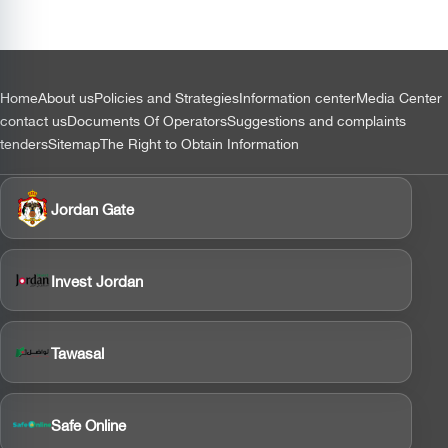
الطيران
المستدام
بالشراكة
مع إيكاو
التذييل
Home
About us
Policies and Strategies
Information center
Media Center
contact us
Documents Of Operators
Suggestions and complaints
tenders
Sitemap
The Right to Obtain Information
Jordan Gate
Invest Jordan
Tawasal
Safe Online