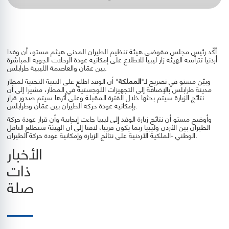
أكّد رئيس مجلس مفوضي هيئة تنظيم الطيران المدني هيثم مستو، أن وفدا
أردنيا تترأسه الهيئة زار ليبيا للاطلاع على إمكانية عودة الرحلات الجوية المباشرة
بين عمّان والعاصمة الليبية طرابلس.
وبيّن مستو في تصريح لـ"
المملكة
" أن الوفد اطلع على البنية التحتية لمطار
مدينة طرابلس بالإضافة إلى التجهيزات اللوجستية في المطار، مشيرا إلى أن
نتائج الزيارة سيتم بحثها خلال الفترة المقبلة وعلى أثرها سيتم صدور قرار
بإمكانية عودة حركة الطيران بين عمّان وطرابلس.
وأوضح مستو أن نتائج زيارة الوفد إلى ليبيا جاءت إيجابية وأن قرار عودة حركة
الطيران بين الأردن وليبيا ربما يكون قريبا، لافتا إلى أن الهيئة ستطلع الناقل
الوطني -الملكية الأردنية على نتائج الزيارة وإمكانية عودة حركة الطيران.
الأخبار
ذات
صلة