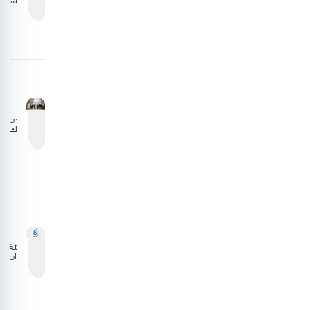
الطيران
المدني
تبحث
تعزيز
التعاون
مع
الجانب
الليبي
الأردن
يشارك
في
اجتماع
المجلس
التنفيذي
للمنظمة
العربية
للطيران
المدني
هيئة
الطيران
المدني
تستعرض
نتائج
دراسة
وقود