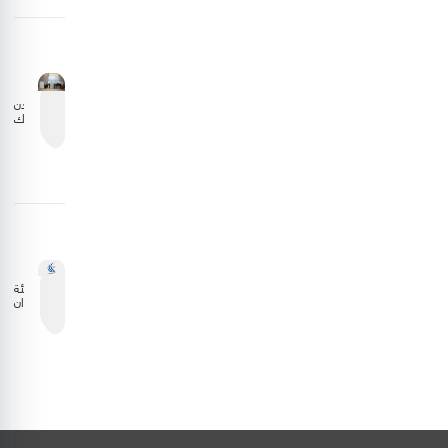
التعاون
مع
الجانب
الليبي
الأردن
يشارك
في
اجتماع
المجلس
التنفيذي
للمنظمة
العربية
للطيران
المدني
هيئة
الطيران
المدني
تستعرض
نتائج
دراسة
وقود
الطيران
المستدام
بالشراكة
مع إيكاو