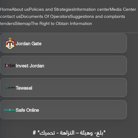
التذييل
Home
About us
Policies and Strategies
Information center
Media Center
contact us
Documents Of Operators
Suggestions and complaints
tenders
Sitemap
The Right to Obtain Information
Jordan Gate
Invest Jordan
Tawasal
Safe Online
# "بلغ- وهيئة – النزاهة - تحميك"