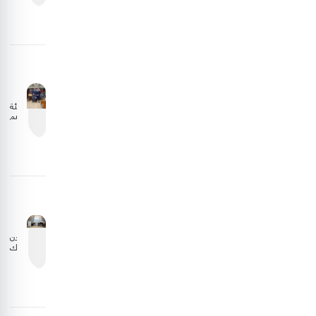
10
ملايين
مسافر
خلال
عام
2025
هيئة
تنظيم
الطيران
المدني
تبحث
تعزيز
التعاون
مع
الجانب
الليبي
الأردن
يشارك
في
اجتماع
المجلس
التنفيذي
للمنظمة
العربية
للطيران