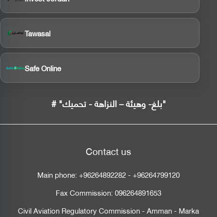
Tawasal
Safe Online
# "بلغ- وهيئة – النزاهة - تحميك"
Contact us
Main phone:
+96264892282
-
+96264799120
Fax Commission:
096264891653
Civil Aviation Regulatory Commission - Amman - Marka