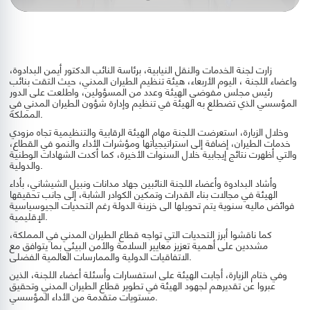
زارت لجنة الخدمات والنقل النيابية، برئاسة النائب الدكتور أيمن البدادوة،
واعضاء اللجنة ، اليوم الأربعاء، هيئة تنظيم الطيران المدني، حيث التقت بنائب
رئيس مجلس مفوضي الهيئة وعدد من المسؤولين، واطلعت على الدور
المؤسسي الذي تضطلع به الهيئة في تنظيم وإدارة شؤون الطيران المدني في
المملكة.
وخلال الزيارة، استعرضت اللجنة مهام الهيئة الرقابية والتنظيمية تجاه مزودي
خدمات الطيران، إضافة إلى استراتيجياتها ومؤشرات الأداء والنمو في القطاع،
والتي أظهرت نتائج إيجابية خلال السنوات الأخيرة، كما أكدت الشهادات الوطنية
والدولية.
وأشاد البدادوة وأعضاء اللجنة النائبين جهاد مدانات ونبيل الشيشاني، بأداء
الهيئة في مجالات بناء القدرات وتمكين الكوادر الشابة، إلى جانب تحقيقها
فوائض ماليه سنوية يتم تحويلها الى خزينة الدولة رغم التحديات الجيوسياسية
الإقليمية.
كما ناقشوا أبرز التحديات التي تواجه قطاع الطيران المدني في المملكة،
مشددين على أهمية تعزيز معايير السلامة والأمن البيئي بما يتوافق مع
الاتفاقيات الدولية والممارسات العالمية الفضلى.
وفي ختام الزيارة، أجابت الهيئة على استفسارات وأسئلة أعضاء اللجنة، الذين
عبروا عن تقديرهم لجهود الهيئة في تطوير قطاع الطيران المدني وتحقيق
مستويات متقدمة من الأداء المؤسسي.