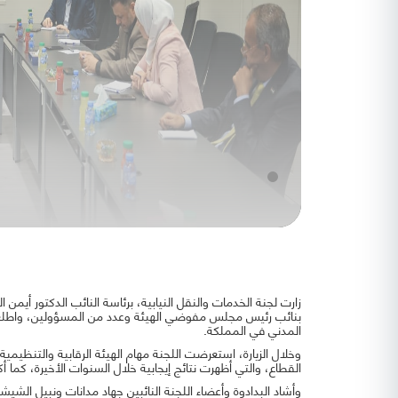
زارت لجنة الخدمات والنقل النيابية، برئاسة النائب الدكتور أيمن 
بنائب رئيس مجلس مفوضي الهيئة وعدد من المسؤولين، واطلعت
المدني في المملكة.
وخلال الزيارة، استعرضت اللجنة مهام الهيئة الرقابية والتنظيمي
القطاع، والتي أظهرت نتائج إيجابية خلال السنوات الأخيرة، كما أ
وأشاد البدادوة وأعضاء اللجنة النائبين جهاد مدانات ونبيل الشيشا