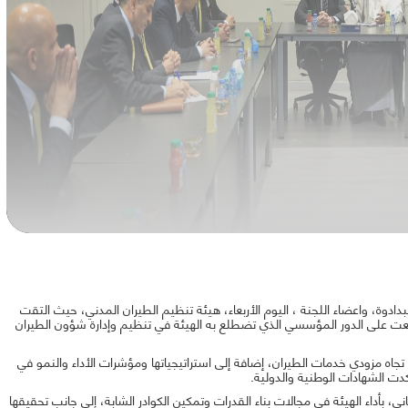
البدادوة، واعضاء اللجنة ، اليوم الأربعاء، هيئة تنظيم الطيران المدني، حيث التقت
 على الدور المؤسسي الذي تضطلع به الهيئة في تنظيم وإدارة شؤون الطيران
ة تجاه مزودي خدمات الطيران، إضافة إلى استراتيجياتها ومؤشرات الأداء والنمو في
كدت الشهادات الوطنية والدولية.
ني، بأداء الهيئة في مجالات بناء القدرات وتمكين الكوادر الشابة، إلى جانب تحقيقها