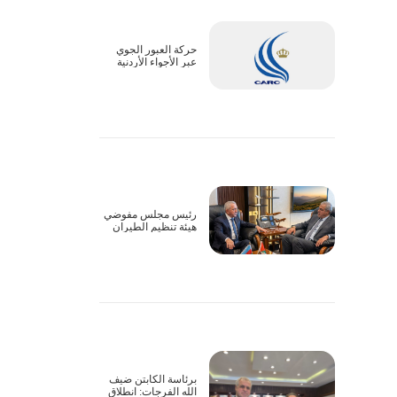
حركة العبور الجوي
عبر الأجواء الأردنية
تسير بشكل طبيعي
رئيس مجلس مفوضي
هيئة تنظيم الطيران
المدني يبحث سبل
التعاون وتذليل
التحديات التشغيلية مع
السفير الأذربيجاني
برئاسة الكابتن ضيف
الله الفرجات: انطلاق