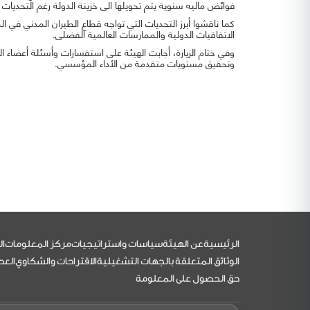
فوائض ماليه سنوية يتم تحويلها الى خزينة الدولة رغم التحديات 
كما ناقشوا أبرز التحديات التي تواجه قطاع الطيران المدني في ا
الاتفاقيات الدولية والممارسات العالمية الفضلى.
وفي ختام الزيارة، أجابت الهيئة على استفسارات وأسئلة أعضاء ال
وتحقيق مستويات متقدمة من الأداء المؤسسي.
التذييل
الرئيسية
عن الهيئة
سياسات واستراتيجيات
مركز المعلومات
ال
الوثائق المتعلقة بالجهات التشغيلية
الاقتراحات والشكاوي
العط
حق الحصول على المعلومة