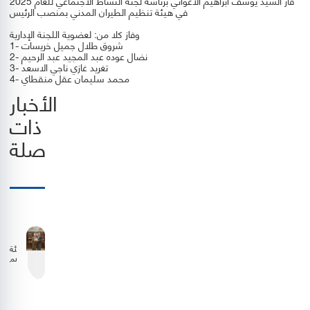
فاز السيد يوسف ابراهيم الاغواني برئاسة لجنة النشاط الاجتماعي للعام 2025
في هيئة تنظيم الطيران المدني بمنصب الرئيس
وفاز كلا من: لعضوية اللجنة الإدارية
1- شروق طلال جميل خريسات
2- نضال عوده عبد المجيد عبد الرحيم
3- تغريد غازي ناجي الاسعد
4- محمد سليمان عقل منقطاي
الأخبار
ذات
صلة
هيئة
تنظيم
الطيران
المدني
وشركة
الملكية
الأردنية