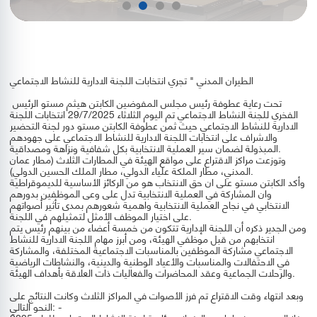
الطيران المدني " تجري انتخابات اللجنة الادارية للنشاط الاجتماعي
تحت رعاية عطوفة رئيس مجلس المفوضين الكابتن هيثم مستو الرئيس
الفخري للجنة النشاط الاجتماعي تم اليوم الثلاثاء 29/7/2025 انتخابات اللجنة
الادارية للنشاط الاجتماعي حيث ثمن عطوفة الكابتن مستو دور لجنة التحضير
والاشراف على انتخابات اللجنة الادارية للنشاط الاجتماعي على جهودهم
المبذولة لضمان سير العملية الانتخابية بكل شفافية ونزاهة ومصداقية.
وتوزعت مراكز الاقتراع على مواقع الهيئة في المطارات الثلاث (مطار عمان
المدني، مطار الملكة علياء الدولي، مطار الملك الحسين الدولي).
وأكد الكابتن مستو على ان حق الانتخاب هو من الركائز الأساسية للديموقراطية
وان المشاركة في العملية الانتخابية تدل على وعى الموظفين بدورهم
الانتخابي في نجاح العملية الانتخابية واهمية شعورهم بمدى تأثير أصواتهم
على اختيار الموظف الأمثل لتمثيلهم في اللجنة.
ومن الجدير ذكره أن اللجنة الإدارية تتكون من خمسة أعضاء من بينهم رئيس يتم
انتخابهم من قبل موظفي الهيئة، ومن أبرز مهام اللجنة الادارية للنشاط
الاجتماعي مشاركة الموظفين بالمناسبات الاجتماعية المختلفة، والمشاركة
في الاحتفالات والمناسبات والأعياد الوطنية والدينية، والنشاطات الرياضية
والرحلات الجماعية وعقد المحاضرات والفعاليات ذات العلاقة بأهداف الهيئة.
وبعد انتهاء وقت الاقتراع تم فرز الأصوات في المراكز الثلاث وكانت النتائج على
النحو التالي: -