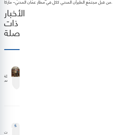
من قبل مجتمع الطيران المدني ككل في مطار عمان المدني– ماركا.
الأخبار
ذات
صلة
هيئة
تنظيم
الطيران
المدني
وشركة
الملكية
الأردنية
تبحثان
سبل
تعزيز
التعاون
لدعم
الناقل
الوطني
مطارات