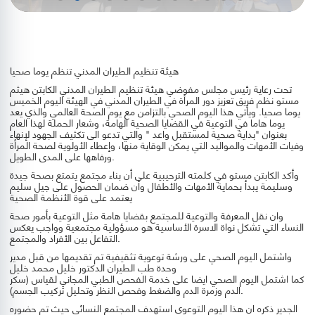
هيئة تنظيم الطيران المدني تنظم يوما صحيا
تحت رعاية رئيس مجلس مفوضي هيئة تنظيم الطيران المدني الكابتن هيثم
مستو نظم فريق تعزيز دور المرأة في الطيران المدني في الهيئة اليوم الخميس
يوما صحيا. ويأتي هذا اليوم الصحي بالتزامن مع يوم الصحة العالمي والذي يعد
يوما هاما في التوعية في القضايا الصحية الهامة، وشعار الحملة لهذا العام
بعنوان "بداية صحية لمستقبل واعد " والتي تدعو الى تكثيف الجهود لإنهاء
وفيات الأمهات والمواليد التي يمكن الوقاية منها، وإعطاء الأولوية لصحة المرأة
ورفاهها على المدى الطويل.
وأكد الكابتن مستو في كلمته الترحيبية على أن بناء مجتمع يتمتع بصحة جيدة
وسليمة يبدأ بحماية الأمهات والأطفال وأن ضمان الحصول على جيل سليم
يعتمد على قوة الأنظمة الصحية
وان نقل المعرفة والتوعية للمجتمع بقضايا هامة مثل التوعية بأمور صحة
النساء التي تشكل نواة الاسرة الأساسية هو مسؤولية مجتمعية وواجب يعكس
التفاعل بين الأفراد والمجتمع.
واشتمل اليوم الصحي على ورشة توعوية تثقيفية تم تقديمها من قبل مدير
وحدة طب الطيران الدكتور خليل محمد خليل
كما اشتمل اليوم الصحي ايضا على خدمة الفحص الطبي المجاني لقياس (سكر
الدم وزمرة الدم والضغط وفحص النظر وتحليل تركيب الجسم).
الجدير ذكره ان هذا اليوم التوعوي استهدف المجتمع النسائي حيث تم حضوره