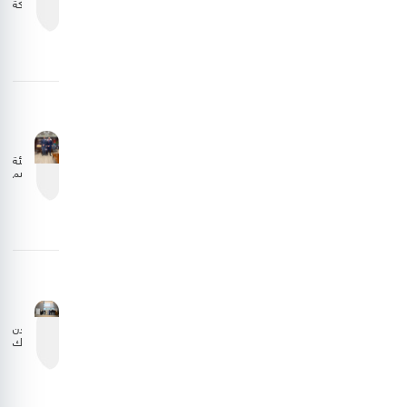
المملكة
تتجاوز
10
ملايين
مسافر
خلال
عام
2025
هيئة
تنظيم
الطيران
المدني
تبحث
تعزيز
التعاون
مع
الجانب
الليبي
الأردن
يشارك
في
اجتماع
المجلس
التنفيذي
للمنظمة