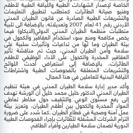
الخاصة لإصدار الشهادات الطبية واللياقة الطبية لأطقم
وفنيو صيانة الطائرات كمتطلب لتطبيق التعليمات
والتشريعات الطبية الصادرة عن قانون الطيران المدني
الأردني رقم 41 لعام 2007 وتعديلاته، بالإضافة الى تلبية
متطلبات منظمة الطيران المدني الدولي(الايكاو) فيما
يخص مكافحة ومنع سوء استخدام العقاقير والكحول في
بيئة الطيران وما لها من تداعيات وتأثيرات سلبية على
سلامة وأمن الطيران المدني، حيث تم مناقشة تأثير
العقاقير المخدرة والكحول على الأداء الوظيفي لأطقم
الطائرات، بالإضافة إلى استعراض أحدث اللوائح
والتشريعات المتعلقة بالفحوصات الطبية واشتراطات
اللياقة البدنية للعاملين في هذا المجال
.
وأكد مدير إدارة سلامة الطيران المدني في هيئة تنظيم
الطيران المدني الدكتور خليل
محمد
خليل أن الورشة تهدف
إلى رفع مستوى الوعي والتثقيف حول مخاطر تعاطي
المواد المخدرة والكحول بين أطقم الطيران، وتعزيز بيئة
عمل آمنة وصحية في قطاع الطيران
.
كما شدد على ضرورة
التزام الشركات المشغلة للطائرات بإجراء الفحوصات الطبية
الدورية لضمان سلامة الطيارين وأفراد الطاقم
.