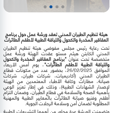
هيئة تنظيم الطيران المدني تعقد ورشة عمل حول برنامج
العقاقير المخدرة والكحول واللياقة الطبية لأطقم الطائرات
تحت رعاية رئيس مجلس مفوضي هيئة تنظيم الطيران
المدني الكابتن هيثم مستو
عقدت الهيئة ورشة عمل
متخصصة تحت عنوان
"
برنامج العقاقير المخدرة والكحول
واللياقة الطبية لأطقم الطائرات
"
، يوم
أمس
الأربعاء
الموافق 26/02/2025، بحضور عدد من مكونات قطاع
الطيران المدني (أكاديميات، شركات طيران، شركات
صيانة، مطارات وكافة الأطباء المعتمدين من الهيئة
لإصدار الشهادات الطبية)، وذلك في إطار تعزيز الوعي
بأهمية الصحة والسلامة في قطاع الطيران، وضمان التزام
أطقم وفنيو صيانة الطائرات بالمعايير الطبية والمهنية
المطلوبة لضمان أمن وسلامة الرحلات الجوية
.
وتضمنت الورشة عدة محاور من أهمها التشريعات الطبية