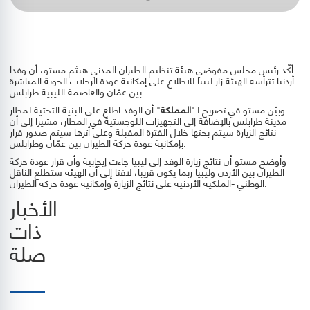
أكّد رئيس مجلس مفوضي هيئة تنظيم الطيران المدني هيثم مستو، أن وفدا
أردنيا تترأسه الهيئة زار ليبيا للاطلاع على إمكانية عودة الرحلات الجوية المباشرة
بين عمّان والعاصمة الليبية طرابلس.
وبيّن مستو في تصريح لـ"
المملكة
" أن الوفد اطلع على البنية التحتية لمطار
مدينة طرابلس بالإضافة إلى التجهيزات اللوجستية في المطار، مشيرا إلى أن
نتائج الزيارة سيتم بحثها خلال الفترة المقبلة وعلى أثرها سيتم صدور قرار
بإمكانية عودة حركة الطيران بين عمّان وطرابلس.
وأوضح مستو أن نتائج زيارة الوفد إلى ليبيا جاءت إيجابية وأن قرار عودة حركة
الطيران بين الأردن وليبيا ربما يكون قريبا، لافتا إلى أن الهيئة ستطلع الناقل
الوطني -الملكية الأردنية على نتائج الزيارة وإمكانية عودة حركة الطيران.
الأخبار
ذات
صلة