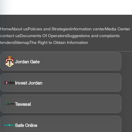
الطيران
المستدام
بالشراكة
مع إيكاو
التذييل
Home
About us
Policies and Strategies
Information center
Media Center
contact us
Documents Of Operators
Suggestions and complaints
tenders
Sitemap
The Right to Obtain Information
Jordan Gate
Invest Jordan
Tawasal
Safe Online