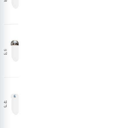
الطيران
المدني
تبحث
تعزيز
التعاون
مع
الجانب
الليبي
الأردن
يشارك
في
اجتماع
المجلس
التنفيذي
للمنظمة
العربية
للطيران
المدني
هيئة
الطيران
المدني
تستعرض
نتائج
دراسة
وقود