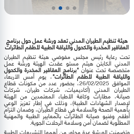
هيئة تنظيم الطيران المدني تعقد ورشة عمل حول برنامج
العقاقير المخدرة والكحول واللياقة الطبية لأطقم الطائرات
تحت رعاية رئيس مجلس مفوضي هيئة تنظيم الطيران
المدني الكابتن هيثم مستو
عقدت الهيئة ورشة عمل
متخصصة تحت عنوان
"
برنامج العقاقير المخدرة والكحول
واللياقة الطبية لأطقم الطائرات
"
، يوم
أمس
الأربعاء
الموافق 26/02/2025، بحضور عدد من مكونات قطاع
الطيران المدني (أكاديميات، شركات طيران، شركات
صيانة، مطارات وكافة الأطباء المعتمدين من الهيئة
لإصدار الشهادات الطبية)، وذلك في إطار تعزيز الوعي
بأهمية الصحة والسلامة في قطاع الطيران، وضمان التزام
أطقم وفنيو صيانة الطائرات بالمعايير الطبية والمهنية
المطلوبة لضمان أمن وسلامة الرحلات الجوية
.
وتضمنت الورشة عدة محاور من أهمها التشريعات الطبية