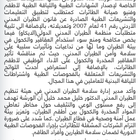
الخاصة لإصدار الشهادات الطبية واللياقة الطبية لأطقم
وفنيو صيانة الطائرات كمتطلب لتطبيق التعليمات
والتشريعات الطبية الصادرة عن قانون الطيران المدني
الأردني رقم 41 لعام 2007 وتعديلاته، بالإضافة الى تلبية
متطلبات منظمة الطيران المدني الدولي(الايكاو) فيما
يخص مكافحة ومنع سوء استخدام العقاقير والكحول في
بيئة الطيران وما لها من تداعيات وتأثيرات سلبية على
سلامة وأمن الطيران المدني، حيث تم مناقشة تأثير
العقاقير المخدرة والكحول على الأداء الوظيفي لأطقم
الطائرات، بالإضافة إلى استعراض أحدث اللوائح
والتشريعات المتعلقة بالفحوصات الطبية واشتراطات
اللياقة البدنية للعاملين في هذا المجال
.
وأكد مدير إدارة سلامة الطيران المدني في هيئة تنظيم
الطيران المدني الدكتور خليل
محمد
خليل أن الورشة تهدف
إلى رفع مستوى الوعي والتثقيف حول مخاطر تعاطي
المواد المخدرة والكحول بين أطقم الطيران، وتعزيز بيئة
عمل آمنة وصحية في قطاع الطيران
.
كما شدد على ضرورة
التزام الشركات المشغلة للطائرات بإجراء الفحوصات الطبية
الدورية لضمان سلامة الطيارين وأفراد الطاقم
.