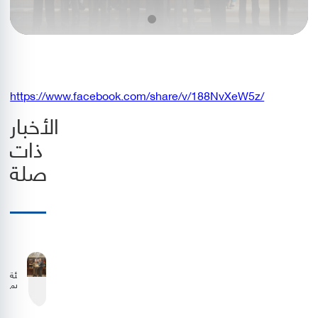
https://www.facebook.com/share/v/188NvXeW5z/
الأخبار
ذات
صلة
هيئة
تنظيم
الطيران
المدني
وشركة