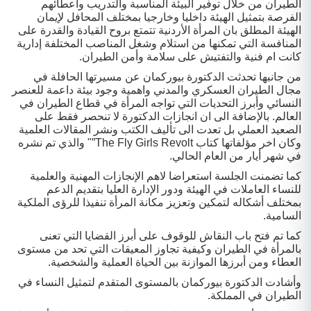
الطيران من خلال توفير البيئة المناسبة والتدريب واعطائهم
الفرصة بتمثيل الهيئة داخليا وخارجيا بمختلف المحافل لإيمان
الهيئة المطلق بان المرأة الأردنية تتمتع بروح القيادة والقدرة على
المنافسة التي تمكنها من استلام وشغل المناصب المختلفة إدارية
كانت ام فنية والتفتيش على سلامة وأمن الطيران.
من جانبها تحدثت الدكتورة بيوركمان عن مسيرتها الحافلة في
مجال الطيران العسكري والمدني واهمية وجود بيئة داعمة للعنصر
النسائي وأبرز التحديات التي تواجه المرأة في قطاع الطيران في
العالم. بالإضافة الى ان انجازات الدكتورة لا تنحصر فقط على
الصعيد العملي بل تعدت الى تأليف الكتب ونشر المقالات العلمية
وكان اخر مؤلفاتها كتاب The Fly Girls Revolt”" والذي تم نشره
في شهر أيار من العام الحالي.
كما تضمنت الجلسة استعراضا لاهم الإنجازات المهنية والعلمية
للنساء العاملات في الهيئة ودور الإدارة العليا بتقديم الدعم
بمختلف أشكاله لتمكين وتعزيز مكانة المرأة تنفيذا للرؤى الملكية
السامية.
كما تم فتح باب النقاش للوقوف على أبرز القضايا التي تعنى
بالمرأة في الطيران وكيفية تجاوز المعيقات التي تحد من مستوى
العطاء ومن أبرزها الموازنة بين الحياة العملية والشخصية.
وأشادت الدكتورة بيوركمان بالمستوى المتقدم لتمثيل النساء في
الطيران في المملكة.