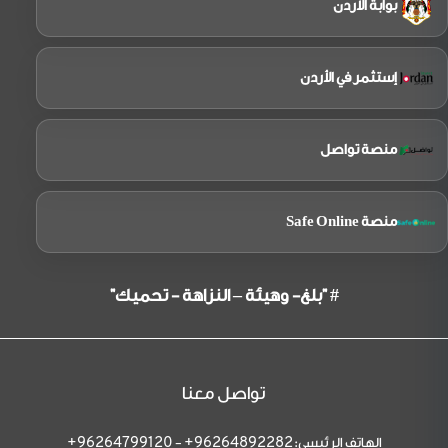
بوابة الاردن
إستثمر في الأردن
منصة تواصل
منصة Safe Online
# "بلغ- وهيئة – النزاهة - تحميك"
تواصل معنا
الهاتف الرئيسي:
-
96264799120+
96264892282+