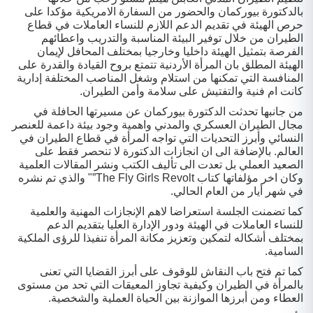
بالدكتورة بيوركمان والحضور من السفارة الامريكية مؤكدا على
حرص الهيئة في تقديم الدعم اللازم للنساء العاملات في قطاع
الطيران من خلال توفير البيئة المناسبة والتدريب واعطائهم
الفرصة بتمثيل الهيئة داخليا وخارجيا بمختلف المحافل لإيمان
الهيئة المطلق بان المرأة الأردنية تتمتع بروح القيادة والقدرة على
المنافسة التي تمكنها من استلام وشغل المناصب المختلفة إدارية
كانت ام فنية والتفتيش على سلامة وأمن الطيران.
من جانبها تحدثت الدكتورة بيوركمان عن مسيرتها الحافلة في
مجال الطيران العسكري والمدني واهمية وجود بيئة داعمة للعنصر
النسائي وأبرز التحديات التي تواجه المرأة في قطاع الطيران في
العالم. بالإضافة الى ان انجازات الدكتورة لا تنحصر فقط على
الصعيد العملي بل تعدت الى تأليف الكتب ونشر المقالات العلمية
وكان اخر مؤلفاتها كتاب The Fly Girls Revolt”" والذي تم نشره
في شهر أيار من العام الحالي.
كما تضمنت الجلسة استعراضا لاهم الإنجازات المهنية والعلمية
للنساء العاملات في الهيئة ودور الإدارة العليا بتقديم الدعم
بمختلف أشكاله لتمكين وتعزيز مكانة المرأة تنفيذا للرؤى الملكية
السامية.
كما تم فتح باب النقاش للوقوف على أبرز القضايا التي تعنى
بالمرأة في الطيران وكيفية تجاوز المعيقات التي تحد من مستوى
العطاء ومن أبرزها الموازنة بين الحياة العملية والشخصية.