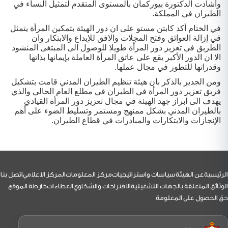
وأشادت الدكتورة بيوركمان بالمستوى المتقدم لتمثيل النساء في
الطيران في المملكة.
في الختام أكد كابتن مستو على ان دور الهيئة بتمكين المرأة يتمثل
في إزالة العوائق وفتح المجلات والافق للإبداع والابتكار وان
الطريق في تعزيز دور المرأة طويلا للوصول الى المبتغى المنشود
الا ان الدور الأكبر يقع على عاتق المرأة العاملة بإيمانها بذاتها
وقدراتها للتطور في مجال عملها.
ومن الجدير بالذكر بان هيئة تنظيم الطيران المدني قامت بتشكيل
فريق تعزيز دور المرأة في الطيران في مطلع العام الحالي والذي
يهدف الى ابراز جهد الهيئة في مجال تعزيز دور المرأة القيادي
بالطيران المدني بشكل ممنهج ومستمر وتسليط الضوء على أهم
الإنجازات والابتكارات والمبادرات في قطاع الطيران.
لتذييل
الرئيسية
عن الهيئة
سياسات واستراتيجيات
مركز المعلومات
المركز الاعلامي
اتصل بنا
الوثائق المتعلقة بالجهات التشغيلية
الاقتراحات والشكاوي
العطاءات
خارطة الموقع
حق الحصول على المعلومة