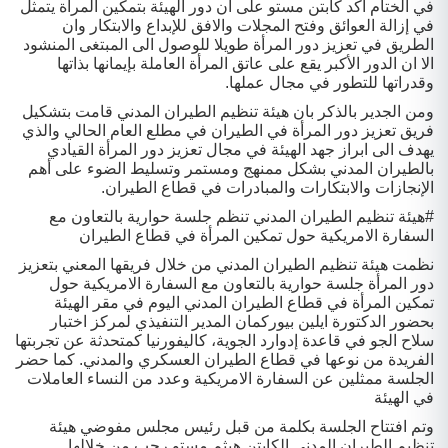
في الختام أكد كابتن مستو على ان دور الهيئة بتمكين المرأة يتمثل
في إزالة العوائق وفتح المجلات والافق للإبداع والابتكار وان
الطريق في تعزيز دور المرأة طويلا للوصول الى المبتغى المنشود
الا ان الدور الأكبر يقع على عاتق المرأة العاملة بإيمانها بذاتها
وقدراتها للتطور في مجال عملها.
ومن الجدير بالذكر بان هيئة تنظيم الطيران المدني قامت بتشكيل
فريق تعزيز دور المرأة في الطيران في مطلع العام الحالي والذي
يهدف الى ابراز جهد الهيئة في مجال تعزيز دور المرأة القيادي
بالطيران المدني بشكل ممنهج ومستمر وتسليط الضوء على أهم
الإنجازات والابتكارات والمبادرات في قطاع الطيران.
#هيئة
تنظيم الطيران المدني تنظم جلسة حوارية بالتعاون مع
السفارة الامريكية حول تمكين المرأة في قطاع الطيران
نظمت هيئة تنظيم الطيران المدني من خلال فريقها المعني بتعزيز
دور المرأة جلسة حوارية بالتعاون مع السفارة الامريكية حول
تمكين المرأة في قطاع الطيران المدني اليوم في مقر الهيئة
بحضور الدكتورة ايلين بيوركمان المدير التنفيذي لمركز اختبار
سلاح الجو في قاعدة إدوارد الجوية، كاليفورنيا كمتحدثة عن تجربتها
الفريدة من نوعها في قطاع الطيران العسكري والمدني. كما حضر
الجلسة ممثلين عن السفارة الامريكية وعدد من النساء العاملات
في الهيئة
وتم افتتاح الجلسة بكلمة من قبل رئيس مجلس مفوضي هيئة
تنظيم الطيران المدني الكابتن هيثم مستو رحب من خلالها