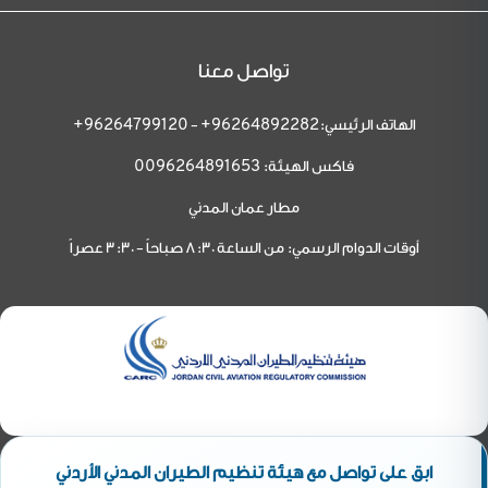
تواصل معنا
الهاتف الرئيسي:
-
96264799120+
96264892282+
فاكس الهيئة:
0096264891653
مطار عمان المدني
أوقات الدوام الرسمي: من الساعة 8:30 صباحاً - 3:30 عصراً
ابق على تواصل مع هيئة تنظيم الطيران المدني الأردني