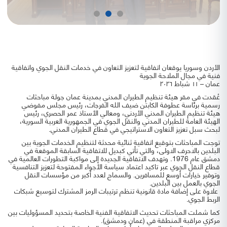
الأردن وسوريا يوقعان اتفاقية لتعزيز التعاون في خدمات النقل الجوي واتفاقية
فنية في مجال الملاحة الجوية
عمان – ١١ شباط ٢٠٢٦
عُقدت في مقر هيئة تنظيم الطيران المدني بمدينة عمان جولة مباحثات
رسمية برئاسة عطوفة الكابتن ضيف الله الفرجات، رئيس مجلس مفوضي
هيئة تنظيم الطيران المدني الأردني، ومعالي الأستاذ عمر الحصري، رئيس
الهيئة العامة للطيران المدني والنقل الجوي في الجمهورية العربية السورية،
لبحث سبل تعزيز التعاون الاستراتيجي في قطاع الطيران المدني.
توجت المباحثات بتوقيع اتفاقية ثنائية محدثة لتنظيم الخدمات الجوية بين
البلدين بالاحرف الاولى، والتي تأتي كبديل للاتفاقية السابقة الموقعة في
دمشق عام 1976. وتهدف الاتفاقية الجديدة إلى مواكبة التطورات العالمية في
قطاع النقل الجوي عبر تاكيد اعتماد سياسة الأجواء المفتوحة لتعزيز التنافسية
وتوفير خيارات أوسع للمسافرين. والسماح لعدد أكبر من مؤسسات النقل
الجوي بالعمل بين البلدين.
علاوة على إضافة مادة قانونية تنظم ترتيبات الرمز المشترك لتوسيع شبكات
الربط الجوي.
كما شملت المباحثات تحديث الاتفاقية الفنية الخاصة بتحديد المسؤوليات بين
مركزي مراقبة المنطقة في (عمان ودمشق).