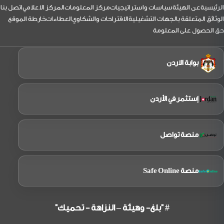
نائب
لتذييل
الرئيسية
عن الهيئة
سياسات واستراتيجيات
مركز المعلومات
المركز الاعلامي
اتصل بنا
الرئيس
بزيارة
الوثائق المتعلقة بالجهات التشغيلية
الاقتراحات والشكاوي
العطاءات
خارطة الموقع
إلى
حق الحصول على المعلومة
شركة
الملكية
الاردنية
بوابة الاردن
إستثمر في الأردن
منصة تواصل
منصة Safe Online
# "بلغ- وهيئة – النزاهة - تحميك"