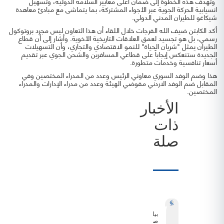
وتهدف هذه الخطوة إلى ضمان أعلى معايير السلامة الدولية، وتسهيل
انسيابية الحركة الجوية عبر الأجواء المشتركة، بما يتماشى مع مبادئ معاهدة
شيكاغو للطيران المدني الدولي.
أكد الكابتن ضيف الله الفرجات خلال اللقاء أن هذا التعاون ليس مجرد بروتوكول
رسمي، بل هو تجسيد لعمق العلاقات التاريخية الأخوية. وأشار إلى أن قطاع
الطيران يمثل "شريان الحياة" للنمو الاقتصادي والتجاري، وأن التسهيلات
الجديدة ستنعكس إيجاباً على قطاعي المسافرين والشحن الجوي عبر تقديم
أسعار تنافسية وخدمات متطورة.
هذا وضم الوفد السوري معاوني الرئيس وعدد من المدراء المختصين وفي
المقابل ضم الوفد الاردني مفوضي الهيئة وعدد من مدراء الإدارات والمدراء
المختصين.
الأخبار
ذات
صلة
بيان
صحفي