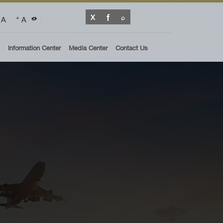
A
A
+
Information Center
Media Center
Contact Us