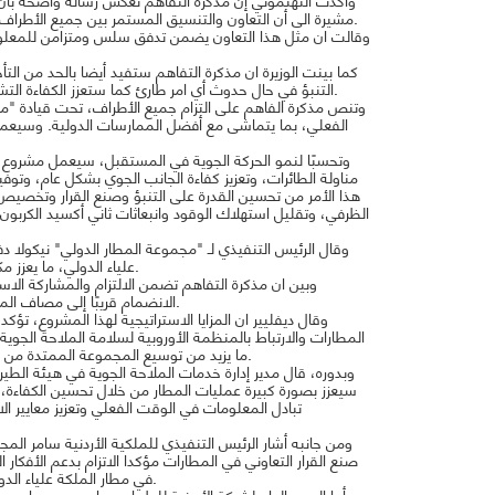
مشيرة الى أن التعاون والتنسيق المستمر بين جميع الأطراف هو عنصر أساسي يعزز من مكانة الأردن كمركز حيوي لأنشطة الطيران في المنطقة.
وقالت ان مثل هذا التعاون يضمن تدفق سلس ومتزامن للمعلوما
كما بينت الوزيرة ان مذكرة التفاهم ستفيد أيضا بالحد من الت
التنبؤ في حال حدوث أي امر طارئ كما ستعزز الكفاءة التشغيلية الشاملة واستغلال الوقت بالطريقة المثلى في متغيرات العمليات التشغيلية.
وتنص مذكرة الفاهم على التزام جميع الأطراف، تحت قيادة "مجم
الفعلي، بما يتماشى مع أفضل الممارسات الدولية. وسيعمل م
وتحسبًا لنمو الحركة الجوية في المستقبل، سيعمل مشروع صن
مناولة الطائرات، وتعزيز كفاءة الجانب الجوي بشكل عام، وتو
هذا الأمر من تحسين القدرة على التنبؤ وصنع القرار وتخصيص ال
الظرفي، وتقليل استهلاك الوقود وانبعاثات ثاني أكسيد الكربون
وقال الرئيس التنفيذي لـ "مجموعة المطار الدولي" نيكولا دف
علياء الدولي، ما يعزز مكانته بوصفه مطارا إقليميا رائدا وصديقًا للمناخ يتماشى مع معايير الطيران العالمية.
وبين ان مذكرة التفاهم تضمن الالتزام والمشاركة الاست
الانضمام قريبًا إلى مصاف المطارات ذات المستوى العالمي التي تستخدم نظام صنع القرار التعاوني في المطارات.
وقال ديفليير ان المزايا الاستراتيجية لهذا المشروع، تؤك
المطارات والارتباط بالمنظمة الأوروبية لسلامة الملاحة الجوي
ما يزيد من توسيع المجموعة الممتدة من المزايا المتوقع أن يجلبها هذا المشروع إلى البوابة الجوية الرئيسية للأردن على العالم.
وبدوره، قال مدير إدارة خدمات الملاحة الجوية في هيئة الطي
سيعزز بصورة كبيرة عمليات المطار من خلال تحسين الكفاءة،
تبادل المعلومات في الوقت الفعلي وتعزيز معايير الا
ومن جانبه أشار الرئيس التنفيذي للملكية الأردنية سامر الم
صنع القرار التعاوني في المطارات مؤكدا الاتزام بدعم الأفكار ا
في مطار الملكة علياء الدولي وفاعليتها، بما يتماشى مع استراتيجية الملكية الأردنية ومؤشرات الأداء الرئيسية.
أما المدير العام لشركة الأردنية للطيران بسام محسن، اعرب