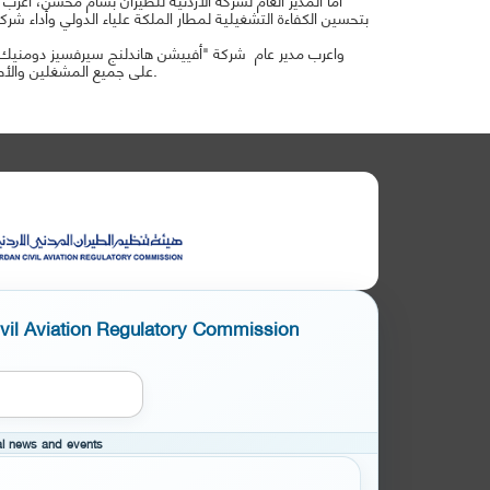
بتحسين الكفاءة التشغيلية لمطار الملكة علياء الدولي وأداء شركا
واعرب مدير عام شركة "أفييشن هاندلنج سيرفسيز دومنيك سي
على جميع المشغلين والأطراف ذات العلاقة في مطار الملكة علياء الدولي، ما يعزز العمل ويسرع من الإجراءات.
ivil Aviation Regulatory Commission
cal news and events