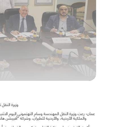
وزيرة النقل 
عمان- رعت وزيرة النقل المهندسة وسام التهتموني اليوم الاثن
والملكية الأردنية، والأردنية للطيران، وشركة "أفييشن ه
وأكدت التهتموني إن مذكرة التفاهم تعكس رسالة واضحة بأن 