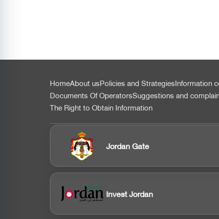
التذييل
Home
About us
Policies and Strategies
Information c
Documents Of Operators
Suggestions and complai
The Right to Obtain Information
Jordan Gate
Invest Jordan