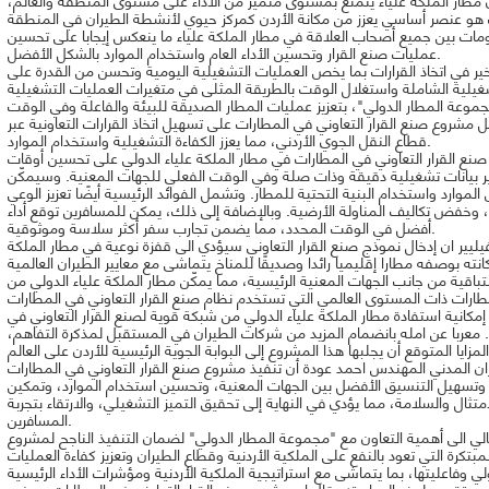
ت بين جميع أصحاب العلاقة في مطار الملكة علياء ما ينعكس إيجابا على تحسين
عمليات صنع القرار وتحسين الأداء العام واستخدام الموارد بالشكل الأفضل.
أخير في اتخاذ القرارات بما يخص العمليات التشغيلية اليومية وتحسن من القدرة على
وعة المطار الدولي"، بتعزيز عمليات المطار الصديقة للبيئة والفاعلة وفي الوقت
شروع صنع القرار التعاوني في المطارات على تسهيل اتخاذ القرارات التعاونية عبر
قطاع النقل الجوي الأردني، مما يعزز الكفاءة التشغيلية واستخدام الموارد.
ع القرار التعاوني في المطارات في مطار الملكة علياء الدولي على تحسين أوقات
فير بيانات تشغيلية دقيقة وذات صلة وفي الوقت الفعلي للجهات المعنية. وسيمكّن
موارد واستخدام البنية التحتية للمطار. وتشمل الفوائد الرئيسية أيضًا تعزيز الوعي
، وخفض تكاليف المناولة الأرضية. وبالإضافة إلى ذلك، يمكن للمسافرين توقع أداء
أفضل في الوقت المحدد، مما يضمن تجارب سفر أكثر سلاسة وموثوقية.
يليير ان إدخال نموذج صنع القرار التعاوني سيؤدي الى قفزة نوعية في مطار الملكة
باقية من جانب الجهات المعنية الرئيسية، مما يمكّن مطار الملكة علياء الدولي من
د إمكانية استفادة مطار الملكة علياء الدولي من شبكة قوية لصنع القرار التعاوني في
ة. معربا عن امله بانضمام المزيد من شركات الطيران في المستقبل لمذكرة التفاهم،
ران المدني المهندس احمد عودة أن تنفيذ مشروع صنع القرار التعاوني في المطارات
 وتسهيل التنسيق الأفضل بين الجهات المعنية، وتحسين استخدام الموارد، وتمكين
متثال والسلامة، مما يؤدي في النهاية إلى تحقيق التميز التشغيلي، والارتقاء بتجربة
المسافرين.
جالي الى أهمية التعاون مع "مجموعة المطار الدولي" لضمان التنفيذ الناجح لمشروع
لمبتكرة التي تعود بالنفع على الملكية الأردنية وقطاع الطيران وتعزيز كفاءة العمليات
 عن تقديره لهذه المبادرة؛ وقال ان مشروع صنع القرار التعاوني في المطارات سيفيد