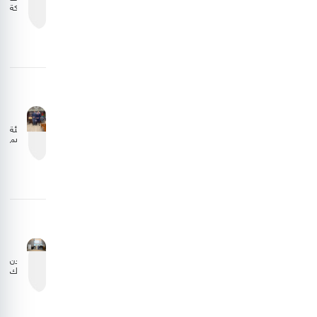
المملكة
تتجاوز
10
ملايين
مسافر
خلال
عام
2025
هيئة
تنظيم
الطيران
المدني
تبحث
تعزيز
التعاون
مع
الجانب
الليبي
الأردن
يشارك
في
اجتماع
المجلس
التنفيذي