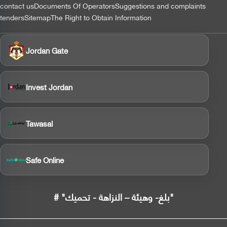
contact us
Documents Of Operators
Suggestions and complaints
tenders
Sitemap
The Right to Obtain Information
Jordan Gate
Invest Jordan
Tawasal
Safe Online
# "بلغ- وهيئة – النزاهة - تحميك"