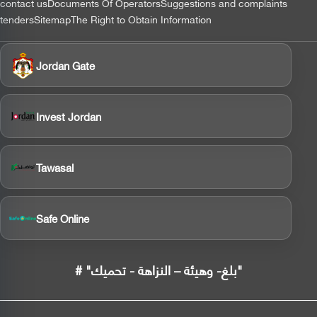
contact us
Documents Of Operators
Suggestions and complaints
tenders
Sitemap
The Right to Obtain Information
Jordan Gate
Invest Jordan
Tawasal
Safe Online
# "بلغ- وهيئة – النزاهة - تحميك"