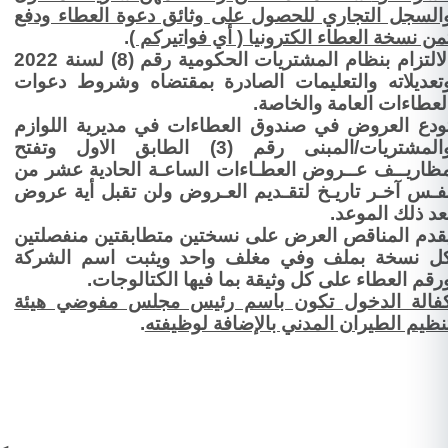
السجل التجاري للحصول على وثائق دعوة العطاء ودفع
من نسخة العطاء الكترونيا ( أي فواتيركم )
.
الالتزام بنظام المشتريات الحكومية رقم (8) لسنة 2022
تعديلاته والتعليمات الصادرة بمقتضاه وشروط دعوات
لعطاءات العامة والخاصة.
ودع العروض في صندوق العطاءات في مديرية اللوازم
والمشتريات/المبنى رقم (3) الطابق الاول وتفتح
ظاريــف عــروض العطـاءات الساعـة الحادية عشر من
فـس آخـر تاريـخ لتقـديم العـروض ولن تقبل أية عروض
عد ذلك الموعد.
قدم المناقص العرض
على نسختين متطابقتين منفصلتين
ل نسخة بملف
وفي مغلف واحد
ويثبت اسم الشركة
رقم العطاء على كل وثيقة بما فيها الكتالوجات.
فالة الدخول تكون باسم رئيس مجلس مفوضي هيئة
نظيم الطيران المدني بالإضافة لوظيفته
.