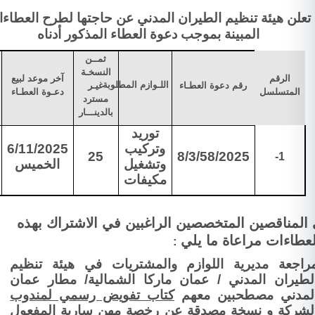
تعلن هيئة تنظيم الطيران المدني عن حاجتها لطرح العطاء
المبينة بموجب دعوة العطاء المذكور أدناه
ثمــن
النسخـة
الرقم
آخر موعد لبيع
اللـوازم المطلوبة
رقم دعوة العطـاء
غيـر
المتسلسل
دعـوة العطـاء
مسترد
بالدينـــار
توريد
وتركيب
6/11/2025
25
8/3/58/2025
1-
وتشغيل
الخميس
مكيفات
المناقصين المتخصصين الراغبين في الاشتراك بهذه
لعطاءات مراعاة ما يلي
:
راجعة مديرية اللوازم والمشتريات في هيئة تنظيم
لطيران المدني / عمان ماركا الشمالية/ مطار عمان
لمدني مصطحبين معهم
كتاب تفويض رسمي لمندوب
لشركة و
نسخة مصدقة عن
رخصة مهن سارية المفعول