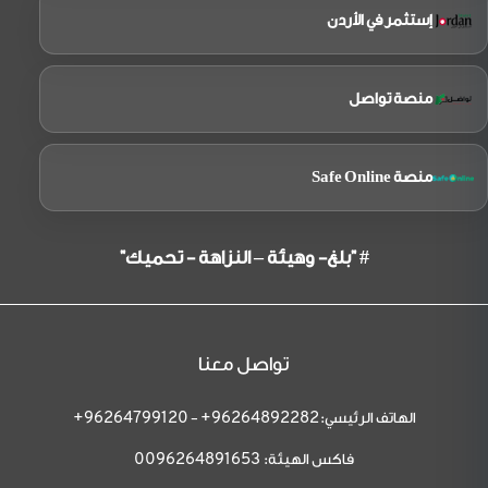
إستثمر في الأردن
منصة تواصل
منصة Safe Online
# "بلغ- وهيئة – النزاهة - تحميك"
تواصل معنا
الهاتف الرئيسي:
-
96264799120+
96264892282+
فاكس الهيئة:
0096264891653