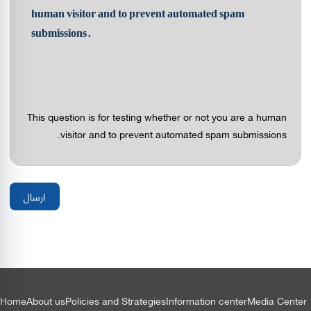
human visitor and to prevent automated spam
submissions.
This question is for testing whether or not you are a human
visitor and to prevent automated spam submissions.
التذييل
Home
About us
Policies and Strategies
Information center
Media Center