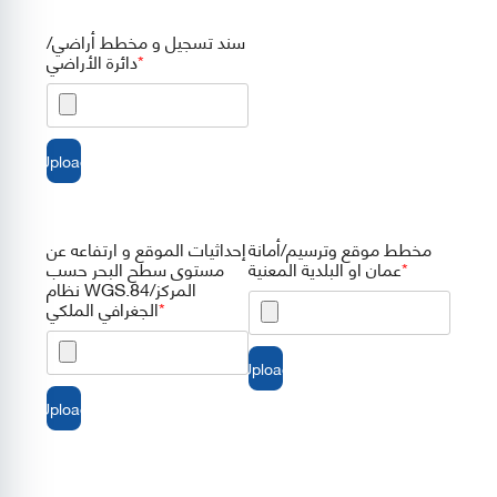
سند تسجيل و مخطط أراضي/
دائرة الأراضي
مخطط موقع وترسيم/أمانة
إحداثيات الموقع و ارتفاعه عن
عمان او البلدية المعنية
مستوى سطح البحر حسب
نظام WGS.84/المركز
الجغرافي الملكي