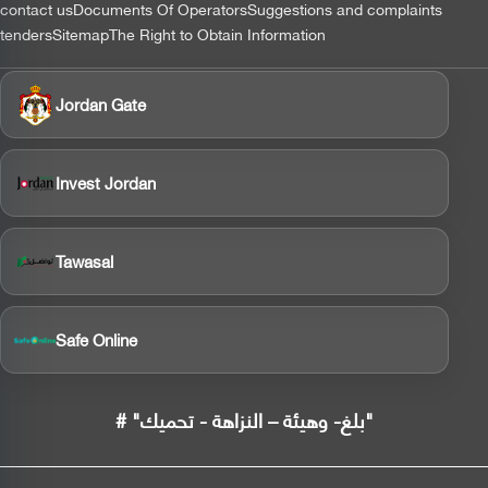
contact us
Documents Of Operators
Suggestions and complaints
tenders
Sitemap
The Right to Obtain Information
Jordan Gate
Invest Jordan
Tawasal
Safe Online
# "بلغ- وهيئة – النزاهة - تحميك"