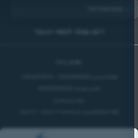
منصة Safe Online
# "بلغ- وهيئة – النزاهة - تحميك"
تواصل معنا
الهاتف الرئيسي:
-
96264799120+
96264892282+
فاكس الهيئة:
0096264891653
مطار عمان المدني
أوقات الدوام الرسمي: من الساعة 8:30 صباحاً - 3:30 عصراً