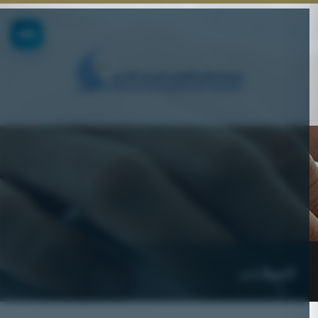
االعطاءات