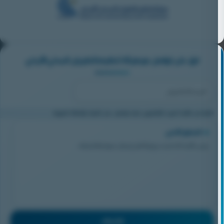
ابق على تواصل مع هيئة تنظيم الطيران المدني الأردني
انضم إلى قائمة البريد الإلكتروني لدينا واحصل على أخبارنا وأحداثنا الدورية
التحقق الأمني
يرجى تأكيد أنك لست روبوتًا قبل إرسال نموذج الاشتراك.