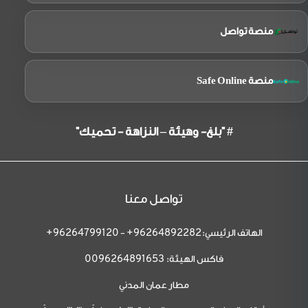
منصة تواصل
منصة Safe Online
# "بلغ- وهيئة – النزاهة - تحميك"
تواصل معنا
الهاتف الرئيسي:
-
96264799120+
96264892282+
فاكس الهيئة:
0096264891653
مطار عمان المدني