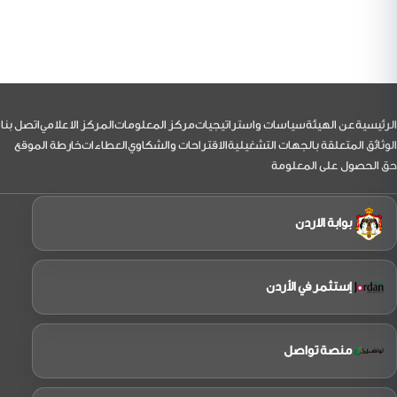
الفرجات
رئيس
مجلس
مفوضي
هيئة
تنظيم
الطيران
المدني
يرافقه
نائب
لتذييل
الرئيسية
عن الهيئة
سياسات واستراتيجيات
مركز المعلومات
المركز الاعلامي
اتصل بنا
الرئيس
بزيارة
الوثائق المتعلقة بالجهات التشغيلية
الاقتراحات والشكاوي
العطاءات
خارطة الموقع
إلى
حق الحصول على المعلومة
شركة
الملكية
الاردنية
بوابة الاردن
إستثمر في الأردن
منصة تواصل