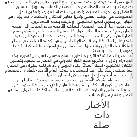
المهندس احمد عودة أن تنفيذ مشروع صنع القرار التعاوني في المطارات سيعزز
بصورة كبيرة عمليات المطار من خلال تحسين الكفاءة، وتسهيل التنسيق
الأفضل بين الجهات المعنية، وتحسين استخدام الموارد، وتمكين تبادل
المعلومات في الوقت الفعلي وتعزيز معايير الامتثال والسلامة، مما يؤدي في
النهاية إلى تحقيق التميز التشغيلي، والارتقاء بتجربة المسافرين.
ومن جانبه أشار الرئيس التنفيذي للملكية الأردنية سامر المجالي الى أهمية
التعاون مع "مجموعة المطار الدولي" لضمان التنفيذ الناجح لمشروع صنع
القرار التعاوني في المطارات مؤكدا الاتزام بدعم الأفكار المبتكرة التي تعود
بالنفع على الملكية الأردنية وقطاع الطيران وتعزيز كفاءة العمليات في مطار
الملكة علياء الدولي وفاعليتها، بما يتماشى مع استراتيجية الملكية الأردنية
ومؤشرات الأداء الرئيسية.
أما المدير العام لشركة الأردنية للطيران بسام محسن، اعرب عن تقديره لهذه
المبادرة؛ وقال ان مشروع صنع القرار التعاوني في المطارات سيفيد بتحسين
الكفاءة التشغيلية لمطار الملكة علياء الدولي وأداء شركات الطيران في المطار،
مما ينعكس إيجابًا على رضا المسافرين، مؤكدا التزام الأردنية للطيران بالانضمام
إلى هذه المبادرة وبذل كل جهد ممكن لضمان نجاحها.
واعرب مدير عام شركة "أفييشن هاندلنج سيرفسيز دومنيك سيلمانز عن
سعادته بان تكون الشركة جزءا من هذا التعاون الذي من شأنه التسهيل على
جميع المشغلين والأطراف ذات العلاقة في مطار الملكة علياء الدولي، ما يعزز
العمل ويسرع من الإجراءات.
الأخبار
ذات
صلة