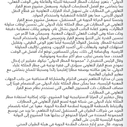
الدولي"، بتعزيز عمليات المطار الصديقة للبيئة والفاعلة وفي الوقت الفعلي،
بما يتماشى مع أفضل الممارسات الدولية. وسيعمل مشروع صنع القرار
التعاوني في المطارات على تسهيل اتخاذ القرارات التعاونية عبر قطاع النقل
الجوي الأردني، مما يعزز الكفاءة التشغيلية واستخدام الموارد.
وتحسبًا لنمو الحركة الجوية في المستقبل، سيعمل مشروع صنع القرار
التعاوني في المطارات في مطار الملكة علياء الدولي على تحسين أوقات مناولة
الطائرات، وتعزيز كفاءة الجانب الجوي بشكل عام، وتوفير بيانات تشغيلية دقيقة
وذات صلة وفي الوقت الفعلي للجهات المعنية. وسيمكّن هذا الأمر من
تحسين القدرة على التنبؤ وصنع القرار وتخصيص الموارد واستخدام البنية
التحتية للمطار. وتشمل الفوائد الرئيسية أيضًا تعزيز الوعي الظرفي، وتقليل
استهلاك الوقود وانبعاثات ثاني أكسيد الكربون، وخفض تكاليف المناولة
الأرضية. وبالإضافة إلى ذلك، يمكن للمسافرين توقع أداء أفضل في الوقت
المحدد، مما يضمن تجارب سفر أكثر سلاسة وموثوقية.
وقال الرئيس التنفيذي لـ "مجموعة المطار الدولي" نيكولا دفيليير ان إدخال
نموذج صنع القرار التعاوني سيؤدي الى قفزة نوعية في مطار الملكة علياء
الدولي، ما يعزز مكانته بوصفه مطارا إقليميا رائدا وصديقًا للمناخ يتماشى مع
معايير الطيران العالمية.
وبين ان مذكرة التفاهم تضمن الالتزام والمشاركة الاستباقية من جانب الجهات
المعنية الرئيسية، مما يمكّن مطار الملكة علياء الدولي من الانضمام قريبًا إلى
مصاف المطارات ذات المستوى العالمي التي تستخدم نظام صنع القرار
التعاوني في المطارات.
وقال ديفليير ان المزايا الاستراتيجية لهذا المشروع، تؤكد إمكانية استفادة مطار
الملكة علياء الدولي من شبكة قوية لصنع القرار التعاوني في المطارات
والارتباط بالمنظمة الأوروبية لسلامة الملاحة الجوية. معربا عن امله بانضمام
المزيد من شركات الطيران في المستقبل لمذكرة التفاهم، ما يزيد من توسيع
المجموعة الممتدة من المزايا المتوقع أن يجلبها هذا المشروع إلى البوابة
الجوية الرئيسية للأردن على العالم.
وبدوره، قال مدير إدارة خدمات الملاحة الجوية في هيئة الطيران المدني