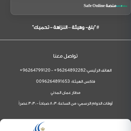
منصة Safe Online
# "بلغ- وهيئة – النزاهة - تحميك"
تواصل معنا
الهاتف الرئيسي:
-
96264799120+
96264892282+
فاكس الهيئة:
0096264891653
مطار عمان المدني
أوقات الدوام الرسمي: من الساعة 8:30 صباحاً - 3:30 عصراً