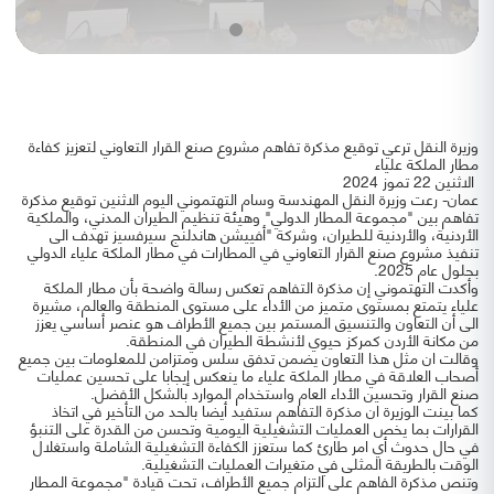
وزيرة النقل ترعي توقيع مذكرة تفاهم مشروع صنع القرار التعاوني لتعزيز كفاءة
مطار الملكة علياء
الاثنين 22 تموز 2024
عمان- رعت وزيرة النقل المهندسة وسام التهتموني اليوم الاثنين توقيع مذكرة
تفاهم بين "مجموعة المطار الدولي" وهيئة تنظيم الطيران المدني، والملكية
الأردنية، والأردنية للطيران، وشركة "أفييشن هاندلنج سيرفسيز تهدف الى
تنفيذ مشروع صنع القرار التعاوني في المطارات في مطار الملكة علياء الدولي
بحلول عام 2025.
وأكدت التهتموني إن مذكرة التفاهم تعكس رسالة واضحة بأن مطار الملكة
علياء يتمتع بمستوى متميز من الأداء على مستوى المنطقة والعالم، مشيرة
الى أن التعاون والتنسيق المستمر بين جميع الأطراف هو عنصر أساسي يعزز
من مكانة الأردن كمركز حيوي لأنشطة الطيران في المنطقة.
وقالت ان مثل هذا التعاون يضمن تدفق سلس ومتزامن للمعلومات بين جميع
أصحاب العلاقة في مطار الملكة علياء ما ينعكس إيجابا على تحسين عمليات
صنع القرار وتحسين الأداء العام واستخدام الموارد بالشكل الأفضل.
كما بينت الوزيرة ان مذكرة التفاهم ستفيد أيضا بالحد من التأخير في اتخاذ
القرارات بما يخص العمليات التشغيلية اليومية وتحسن من القدرة على التنبؤ
في حال حدوث أي امر طارئ كما ستعزز الكفاءة التشغيلية الشاملة واستغلال
الوقت بالطريقة المثلى في متغيرات العمليات التشغيلية.
وتنص مذكرة الفاهم على التزام جميع الأطراف، تحت قيادة "مجموعة المطار