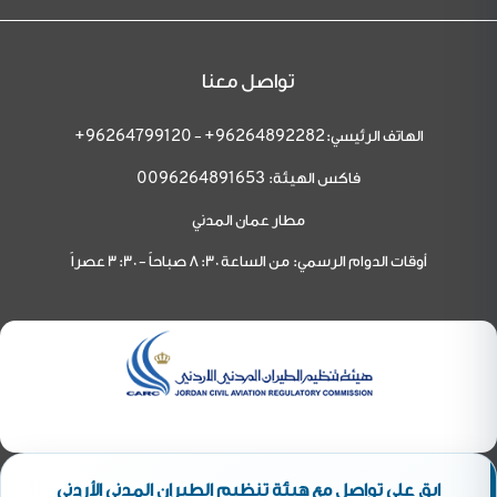
تواصل معنا
الهاتف الرئيسي:
-
96264799120+
96264892282+
فاكس الهيئة:
0096264891653
مطار عمان المدني
أوقات الدوام الرسمي: من الساعة 8:30 صباحاً - 3:30 عصراً
ابق على تواصل مع هيئة تنظيم الطيران المدني الأردني