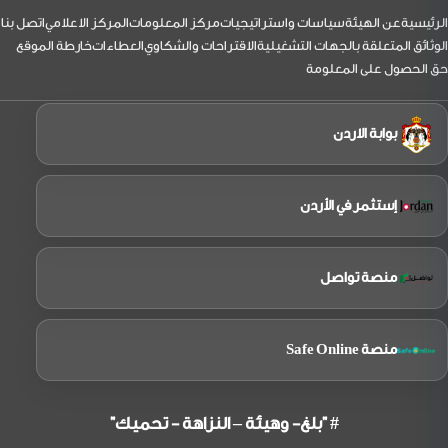
يرافقه
نائب
لتذييل
الرئيسية
عن الهيئة
سياسات واستراتيجيات
مركز المعلومات
المركز الاعلامي
اتصل بنا
الرئيس
بزيارة
الوثائق المتعلقة بالجهات التشغيلية
الاقتراحات والشكاوي
العطاءات
خارطة الموقع
إلى
حق الحصول على المعلومة
شركة
الملكية
الاردنية
بوابة الاردن
إستثمر في الأردن
منصة تواصل
منصة Safe Online
# "بلغ- وهيئة – النزاهة - تحميك"