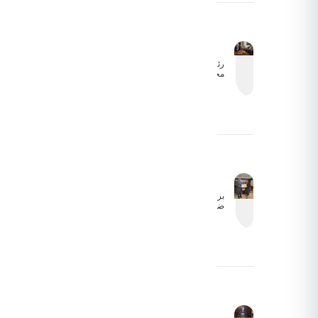
بشكل
طبيعي
رئيس
مجلس
مفوضي
هيئة تنظيم
الطيران
المدني
يبحث سبل
التعاون
وتذليل
التحديات
التشغيلية
مع السفير
الأذربيجاني
برئاسة الكابتن
ضيف الله
الفرجات:
انطلاق أعمال
الاجتماع الأول
للجنة
المشتركة
لاتفاقية
الطيران
الأورومتوسطية
بين الأردن
والاتحاد
الأوروبي عبر