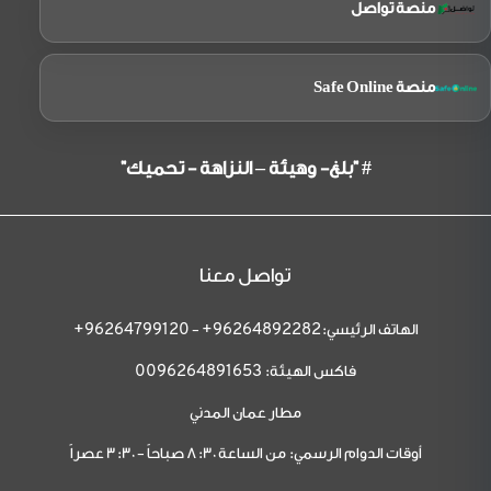
منصة تواصل
منصة Safe Online
# "بلغ- وهيئة – النزاهة - تحميك"
تواصل معنا
الهاتف الرئيسي:
-
96264799120+
96264892282+
فاكس الهيئة:
0096264891653
مطار عمان المدني
أوقات الدوام الرسمي: من الساعة 8:30 صباحاً - 3:30 عصراً