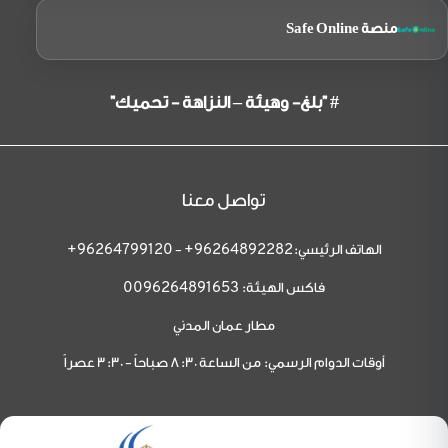
منصة Safe Online
# "بلغ- وهيئة – النزاهة - تحميك"
تواصل معنا
الهاتف الرئيسي:
-
96264799120+
96264892282+
فاكس الهيئة:
0096264891653
مطار عمان المدني
أوقات الدوام الرسمي: من الساعة 8:30 صباحاً - 3:30 عصراً