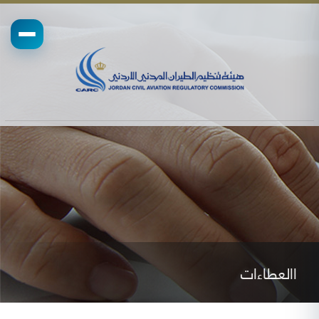
االعطاءات