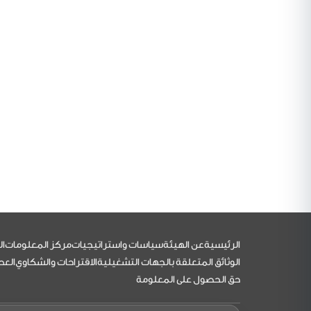
التذييل
الرئيسية
عن الهيئة
سياسات واستراتيجيات
مركز المعلومات
ال
الوثائق المتعلقة بالجهات التشغيلية
الاقتراحات والشكاوي
العط
حق الحصول على المعلومة