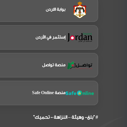
بوابة الاردن
إستثمر في الأردن
منصة تواصل
منصة Safe Online
# "بلغ- وهيئة – النزاهة - تحميك"