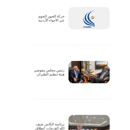
حركة العبور الجوي
عبر الأجواء الأردنية
تسير بشكل طبيعي
رئيس مجلس مفوضي
هيئة تنظيم الطيران
المدني يبحث سبل
التعاون وتذليل
التحديات التشغيلية مع
السفير الأذربيجاني
برئاسة الكابتن ضيف
الله الفرجات: انطلاق