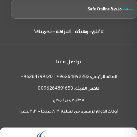
منصة Safe Online
# "بلغ- وهيئة – النزاهة - تحميك"
تواصل معنا
الهاتف الرئيسي:
-
96264799120+
96264892282+
فاكس الهيئة:
0096264891653
مطار عمان المدني
أوقات الدوام الرسمي: من الساعة 8:30 صباحاً - 3:30 عصراً