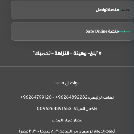
منصة تواصل
منصة Safe Online
# "بلغ- وهيئة – النزاهة - تحميك"
تواصل معنا
الهاتف الرئيسي:
-
96264799120+
96264892282+
فاكس الهيئة:
0096264891653
مطار عمان المدني
أوقات الدوام الرسمي: من الساعة 8:30 صباحاً - 3:30 عصراً