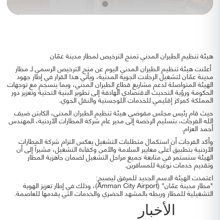
هيئة تنظيم الطيران المدني تمنح الترخيص لمطار مدينة عمّان
أعلنت هيئة تنظيم الطيران المدني اليوم عن منح الترخيص الرسمي لـ مطار
مدينة عمّان لتشغيل الرحلات الجوية المدنية، ويأتي هذا القرار في إطار جهود
الهيئة المتواصلة لدعم مشاريع قطاع الطيران المدني، وبما ينسجم مع توجهات
الحكومة ورؤية التحديث الاقتصادي الهادفة إلى تطوير البنية التحتية وتعزيز دور
المملكة كمركز إقليمي للخدمات اللوجستية والنقل الجوي.
حيث قام رئيس مجلس مفوضي هيئة تنظيم الطيران المدني، الكابتن ضيف
الله الفرجات، بتسليم الرخصة إلى مدير عام شركة المطارات الأردنية، المهندس
أحمد العزام.
وأكد الفرجات أن استكمال متطلبات التشغيل يعكس التزام شركة المطارات
الأردنية بتطبيق أعلى معايير السلامة والأمن وكفاءة التشغيل، مشيراً إلى أن
الهيئة ستستمر في متابعة جميع مراحل التشغيل لضمان جاهزية المطار
وتقديم خدمات نوعية للمسافرين.
اعتمدت الهيئة الاسم الجديد للمرفق ليصبح:
"مطار مدينة عمّان" (Amman City Airport)، وذلك في إطار تعزيز الهوية
التشغيلية للمطار وربطه بالمشهد الحضري والخدمات التي يقدمها للعاصمة.
الأخبار