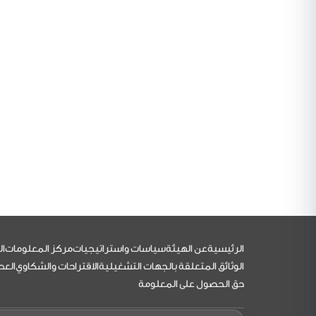
التذييل
الرئيسية
عن الهيئة
سياسات واستراتيجيات
مركز المعلومات
ال
الوثائق المتعلقة بالجهات التشغيلية
الاقتراحات والشكاوي
العط
حق الحصول على المعلومة