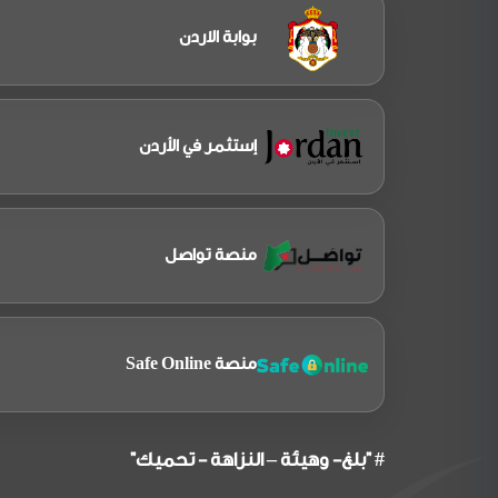
بوابة الاردن
إستثمر في الأردن
منصة تواصل
منصة Safe Online
# "بلغ- وهيئة – النزاهة - تحميك"