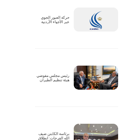
حركة العبور الجوي
عبر الأجواء الأردنية
تسير بشكل طبيعي
رئيس مجلس مفوضي
هيئة تنظيم الطيران
المدني يبحث سبل
التعاون وتذليل
التحديات التشغيلية مع
السفير الأذربيجاني
برئاسة الكابتن ضيف
الله الفرجات: انطلاق