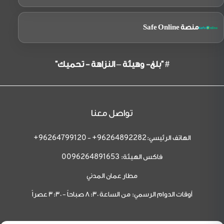
منصة Safe Online
# "بلغ- وهيئة – النزاهة - تحميك"
تواصل معنا
الهاتف الرئيسي:
-
96264799120+
96264892282+
فاكس الهيئة:
0096264891653
مطار عمان المدني
أوقات الدوام الرسمي: من الساعة 8:30 صباحاً - 3:30 عصراً