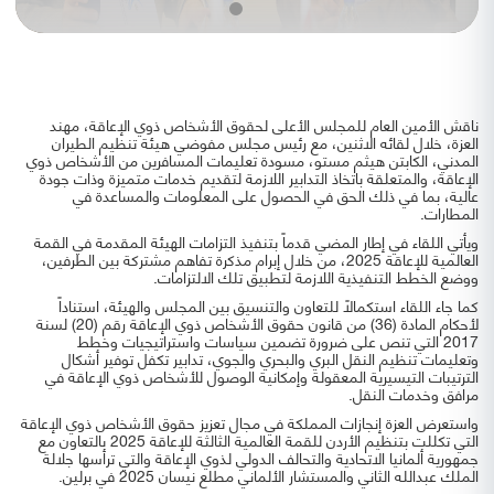
ناقش الأمين العام للمجلس الأعلى لحقوق الأشخاص ذوي الإعاقة، مهند
العزة، خلال لقائه الاثنين، مع رئيس مجلس مفوضي هيئة تنظيم الطيران
المدني، الكابتن هيثم مستو، مسودة تعليمات المسافرين من الأشخاص ذوي
الإعاقة، والمتعلقة باتخاذ التدابير اللازمة لتقديم خدمات متميزة وذات جودة
عالية، بما في ذلك الحق في الحصول على المعلومات والمساعدة في
المطارات.
ويأتي اللقاء في إطار المضي قدماً بتنفيذ التزامات الهيئة المقدمة في القمة
العالمية للإعاقة 2025، من خلال إبرام مذكرة تفاهم مشتركة بين الطرفين،
ووضع الخطط التنفيذية اللازمة لتطبيق تلك الالتزامات.
كما جاء اللقاء استكمالاً للتعاون والتنسيق بين المجلس والهيئة، استناداً
لأحكام المادة (36) من قانون حقوق الأشخاص ذوي الإعاقة رقم (20) لسنة
2017 التي تنص على ضرورة تضمين سياسات واستراتيجيات وخطط
وتعليمات تنظيم النقل البري والبحري والجوي، تدابير تكفل توفير أشكال
الترتيبات التيسيرية المعقولة وإمكانية الوصول للأشخاص ذوي الإعاقة في
مرافق وخدمات النقل.
واستعرض العزة إنجازات المملكة في مجال تعزيز حقوق الأشخاص ذوي الإعاقة
التي تكللت بتنظيم الأردن للقمة العالمية الثالثة للإعاقة 2025 بالتعاون مع
جمهورية ألمانيا الاتحادية والتحالف الدولي لذوي الإعاقة والتي ترأسها جلالة
الملك عبدالله الثاني والمستشار الألماني مطلع نيسان 2025 في برلين.