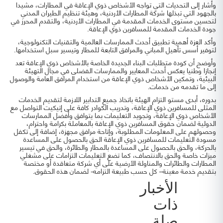
وأشار إلى التحديات التي تواجه الأشخاص ذوي الإعاقة في المطارات، مشيدا
بالجهود التي تبذلها شركة المطارات الأردنية، وهيئة تنظيم الطيران المدني
لتحسين مستوى الخدمات المقدمة في المطارات الأردنية، والتقدم المحرز في
جودة الخدمات المقدمة للمسافرين ذوي الإعاقة.
وأكد العزة أهمية تطبيق أحدث الممارسات العالمية والتقنيات التكنولوجية،
لتوفير أسس تأهيل المباني والمرافق التابعة للمطار وتيسير سبل استخدامها.
وأوضح أن كودة متطلبات البناء الجديدة الخاصة بالأشخاص ذوي الإعاقة تعد
إنجازا وطنيا يعكس أحدث المعايير والممارسات الفضلى في مجال التهيئة
البيئية، وتمكين الأشخاص ذوي الإعاقة من استخدام المرافق العامة والوصول
إلى ما تقدمه من خدمات.
بدوره، أبدى مستو التزام الهيئة باتخاذ جميع التدابير اللازمة لتقديم الخدمات
المثلى للمسافرين ذوي الإعاقة، وتدريب الكوادر كافة على إتيكيت التواصل مع
الأشخاص ذوي الإعاقة، وتجويد التعليمات بما يتوافق وأفضل الممارسات
الدولية لضمان حقوق المسافرين ذوي الإعاقة بالمعاملة بكرامة واحترام،
وحصولهم على المعلومات المطلوبة، وإتاحة مرافق مجهزة، إضافة إلى تكفل
مسودة التعليمات للمسافرين ذوي الإعاقة الحق بالحصول على المساعدة
بالحركة، والحق بالحصول على المساعدة بالمطار والطائرة، والحق في تيسير
ميزات خاصة والحق بالانتصاف، كما تضع التعليمات التزامات على مشغلي
المطارات والطائرات والمناولة الأرضية على أي شركة متعاقدة أو مختصة
بتقديم خدمة معينة– كل حسب طبيعة التزامه- لضمان هذه الحقوق.
الأخبار
ذات
صلة