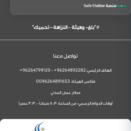
منصة Safe Online
# "بلغ- وهيئة – النزاهة - تحميك"
تواصل معنا
الهاتف الرئيسي:
-
96264799120+
96264892282+
فاكس الهيئة:
0096264891653
مطار عمان المدني
أوقات الدوام الرسمي: من الساعة 8:30 صباحاً - 3:30 عصراً