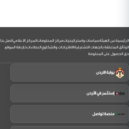
الفرجات
رئيس
مجلس
مفوضي
هيئة
تنظيم
الطيران
المدني
يرافقه
نائب
لتذييل
الرئيسية
عن الهيئة
سياسات واستراتيجيات
مركز المعلومات
المركز الاعلامي
اتصل بنا
الرئيس
بزيارة
الوثائق المتعلقة بالجهات التشغيلية
الاقتراحات والشكاوي
العطاءات
خارطة الموقع
إلى
حق الحصول على المعلومة
شركة
الملكية
الاردنية
بوابة الاردن
إستثمر في الأردن
منصة تواصل