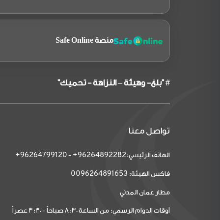
منصة Safe Online
# "بلغ- وهيئة – النزاهة - تحميك"
تواصل معنا
الهاتف الرئيسي:
-
96264799120+
96264892282+
فاكس الهيئة:
0096264891653
مطار عمان المدني
أوقات الدوام الرسمي: من الساعة 8:30 صباحاً - 3:30 عصراً