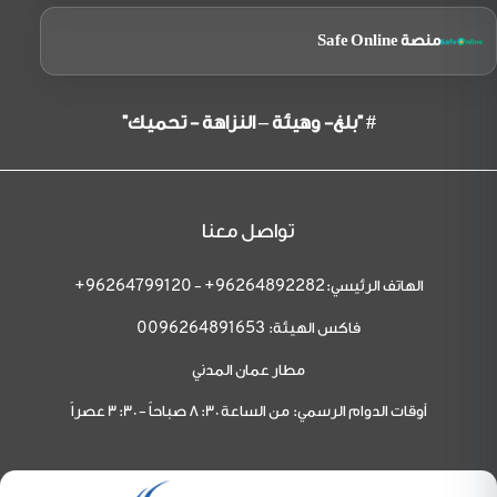
منصة Safe Online
# "بلغ- وهيئة – النزاهة - تحميك"
تواصل معنا
الهاتف الرئيسي:
-
96264799120+
96264892282+
فاكس الهيئة:
0096264891653
مطار عمان المدني
أوقات الدوام الرسمي: من الساعة 8:30 صباحاً - 3:30 عصراً