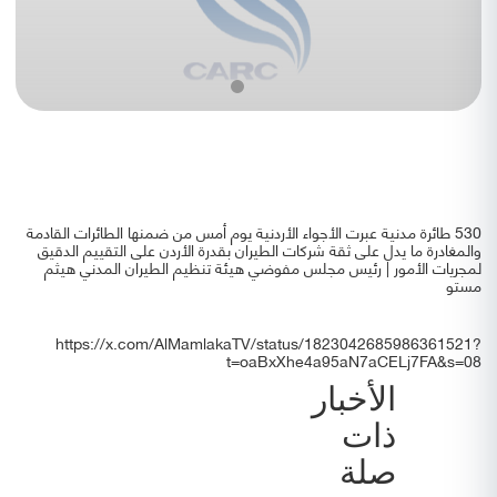
530 طائرة مدنية عبرت الأجواء الأردنية يوم أمس من ضمنها الطائرات القادمة
والمغادرة ما يدل على ثقة شركات الطيران بقدرة الأردن على التقييم الدقيق
لمجريات الأمور | رئيس مجلس مفوضي هيئة تنظيم الطيران المدني هيثم
مستو
https://x.com/AlMamlakaTV/status/1823042685986361521?
t=oaBxXhe4a95aN7aCELj7FA&s=08
الأخبار
ذات
صلة